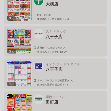
大横店
9:00~21:00
7
枚
東京都八王子市大横町１－８
スギドラッグ
八王子店
店舗HPをご確認ください
2
枚
東京都八王子市中町4番5号
イオンフードスタイル
八王子店
ホームページよりご確認下さい。
2
枚
東京都八王子市横山町４−８
業務スーパー
田町店