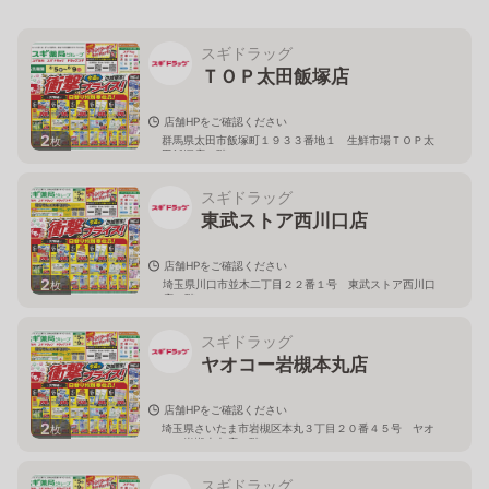
スギドラッグ
ＴＯＰ太田飯塚店
店舗HPをご確認ください
2
群馬県太田市飯塚町１９３３番地１ 生鮮市場ＴＯＰ太
枚
田飯塚店１階
スギドラッグ
東武ストア西川口店
店舗HPをご確認ください
2
埼玉県川口市並木二丁目２２番１号 東武ストア西川口
枚
店２階
スギドラッグ
ヤオコー岩槻本丸店
店舗HPをご確認ください
2
埼玉県さいたま市岩槻区本丸３丁目２０番４５号 ヤオ
枚
コー岩槻本丸店２階
スギドラッグ