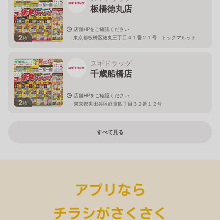
板橋徳丸店
店舗HPをご確認ください
2
東京都板橋区徳丸三丁目４１番２１号 トックマルット
枚
１階
スギドラッグ
千歳船橋店
店舗HPをご確認ください
2
枚
東京都世田谷区経堂四丁目３２番１２号
すべて見る