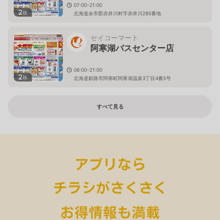
07:00-21:00
2
枚
北海道余市郡赤井川村字赤井川285番地
セイコーマート
阿寒湖バスセンター店
06:00-21:00
2
枚
北海道釧路市阿寒町阿寒湖温泉3丁目4番5号
すべて見る