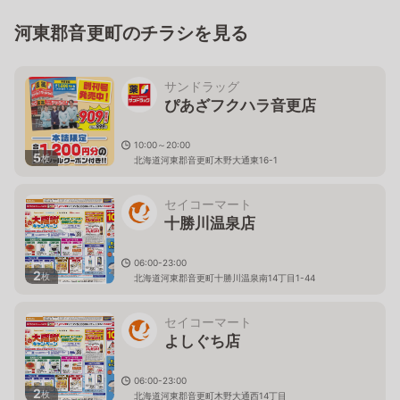
河東郡音更町のチラシを見る
サンドラッグ
ぴあざフクハラ音更店
10:00～20:00
5
枚
北海道河東郡音更町木野大通東16-1
セイコーマート
十勝川温泉店
06:00-23:00
2
枚
北海道河東郡音更町十勝川温泉南14丁目1-44
セイコーマート
よしぐち店
06:00-23:00
2
枚
北海道河東郡音更町木野大通西14丁目