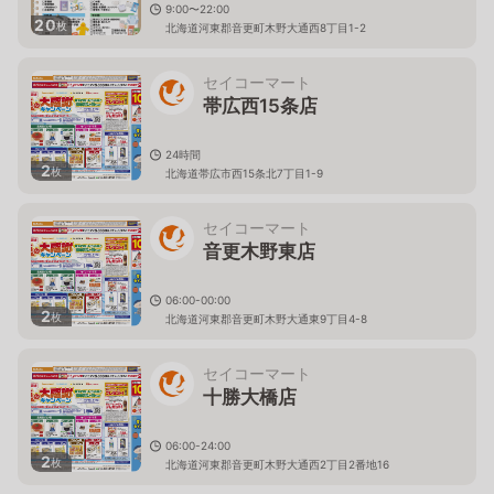
9:00〜22:00
20
枚
北海道河東郡音更町木野大通西8丁目1-2
セイコーマート
帯広西15条店
24時間
2
枚
北海道帯広市西15条北7丁目1-9
セイコーマート
音更木野東店
06:00-00:00
2
枚
北海道河東郡音更町木野大通東9丁目4-8
セイコーマート
十勝大橋店
06:00-24:00
2
枚
北海道河東郡音更町木野大通西2丁目2番地16