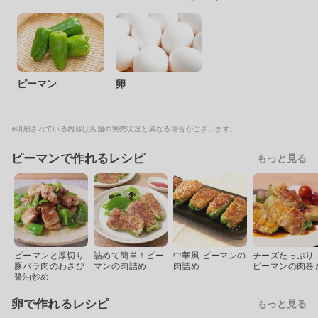
ピーマン
卵
※明細されている内容は店舗の実売状況と異なる場合がございます。
ピーマンで作れるレシピ
もっと見る
ピーマンと厚切り
詰めて簡単！ピー
中華風 ピーマンの
チーズたっぷり
豚バラ肉のわさび
マンの肉詰め
肉詰め
ピーマンの肉巻
醤油炒め
卵で作れるレシピ
もっと見る