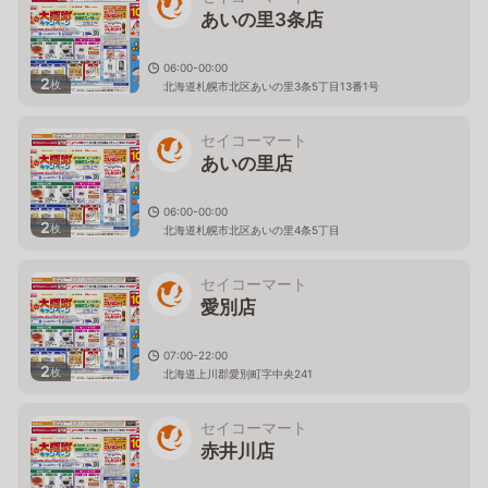
あいの里3条店
06:00-00:00
2
枚
北海道札幌市北区あいの里3条5丁目13番1号
セイコーマート
あいの里店
06:00-00:00
2
枚
北海道札幌市北区あいの里4条5丁目
セイコーマート
愛別店
07:00-22:00
2
枚
北海道上川郡愛別町字中央241
セイコーマート
赤井川店