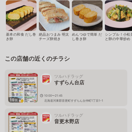
基本の和食 だし巻
絶品おつまみ 明太
めんつゆで簡単 だ
シンプル！小松
き卵
チーズ卵焼き
し巻き卵
と卵の中華炒め
この店舗の近くのチラシ
ツルハドラッグ
すずらん台店
10:00〜21:45
19
枚
北海道河東郡音更町すずらん台仲町1丁目1-1
ツルハドラッグ
音更木野店