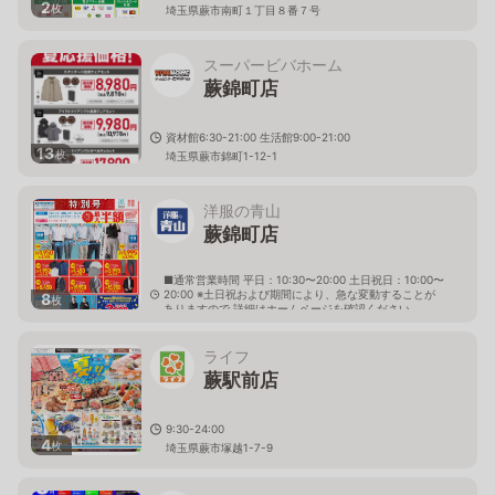
2
枚
埼玉県蕨市南町１丁目８番７号
スーパービバホーム
蕨錦町店
資材館6:30-21:00 生活館9:00-21:00
13
枚
埼玉県蕨市錦町1-12-1
洋服の青山
蕨錦町店
■通常営業時間 平日：10:30〜20:00 土日祝日：10:00〜
20:00 ※土日祝および期間により、急な変動することが
8
枚
ありますので 詳細はホームページを確認ください
埼玉県蕨市錦町一丁目2番25号
ライフ
蕨駅前店
9:30-24:00
4
枚
埼玉県蕨市塚越1-7-9