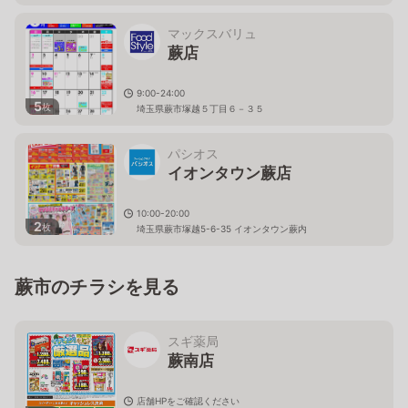
マックスバリュ
蕨店
9:00-24:00
5
枚
埼玉県蕨市塚越５丁目６－３５
パシオス
イオンタウン蕨店
10:00-20:00
2
枚
埼玉県蕨市塚越5-6-35 イオンタウン蕨内
蕨市のチラシを見る
スギ薬局
蕨南店
店舗HPをご確認ください