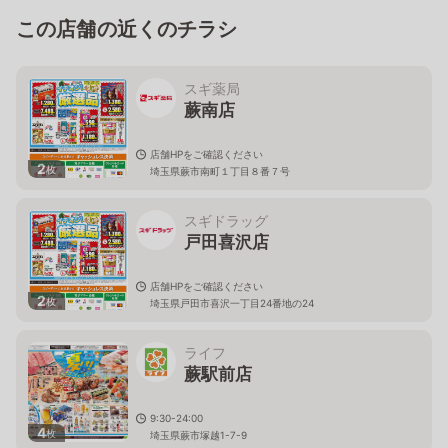
この店舗の近くのチラシ
スギ薬局
蕨南店
店舗HPをご確認ください
2
枚
埼玉県蕨市南町１丁目８番７号
スギドラッグ
戸田喜沢店
店舗HPをご確認ください
2
枚
埼玉県戸田市喜沢一丁目24番地の24
ライフ
蕨駅前店
9:30-24:00
4
枚
埼玉県蕨市塚越1-7-9