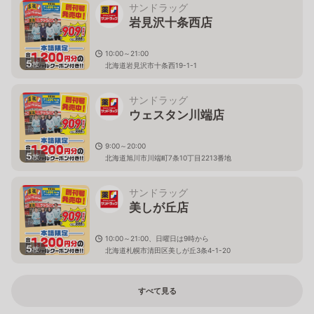
サンドラッグ
岩見沢十条西店
10:00～21:00
5
枚
北海道岩見沢市十条西19-1-1
サンドラッグ
ウェスタン川端店
9:00～20:00
5
枚
北海道旭川市川端町7条10丁目2213番地
サンドラッグ
美しが丘店
10:00～21:00、日曜日は9時から
5
枚
北海道札幌市清田区美しが丘3条4-1-20
すべて見る