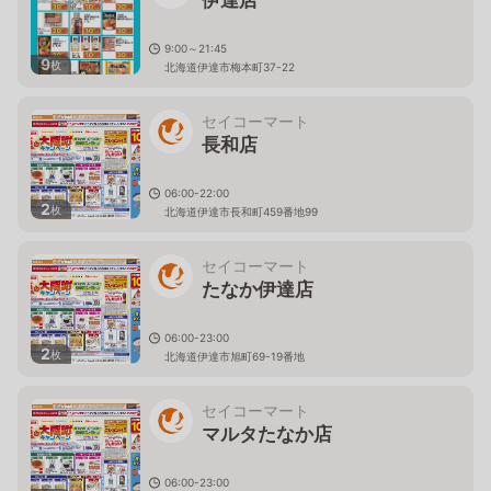
9:00～21:45
9
枚
北海道伊達市梅本町37-22
セイコーマート
長和店
06:00-22:00
2
枚
北海道伊達市長和町459番地99
セイコーマート
たなか伊達店
06:00-23:00
2
枚
北海道伊達市旭町69-19番地
セイコーマート
マルタたなか店
06:00-23:00