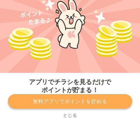
今すぐアプリをダウンロードする
アプリでチラシを見るだけで
ポイントが貯まる！
無料アプリでポイントを貯める
プライバシーポリシー
利用規約
運営会社
サービスに関してのお問い合わせ
チラシ掲載をお考えの方
とじる
Copyright© Kurashiru, Inc. All Rights Reserved.