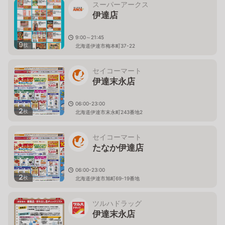
スーパーアークス
伊達店
9:00～21:45
9
枚
北海道伊達市梅本町37-22
セイコーマート
伊達末永店
06:00-23:00
2
枚
北海道伊達市末永町243番地2
セイコーマート
たなか伊達店
06:00-23:00
2
枚
北海道伊達市旭町69-19番地
ツルハドラッグ
伊達末永店