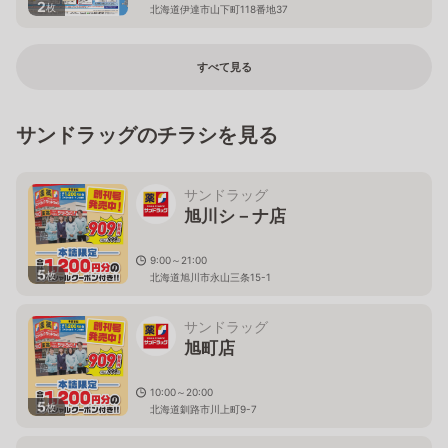
2
枚
北海道伊達市山下町118番地37
すべて見る
サンドラッグのチラシを見る
サンドラッグ
旭川シ－ナ店
9:00～21:00
5
枚
北海道旭川市永山三条15-1
サンドラッグ
旭町店
10:00～20:00
5
枚
北海道釧路市川上町9-7