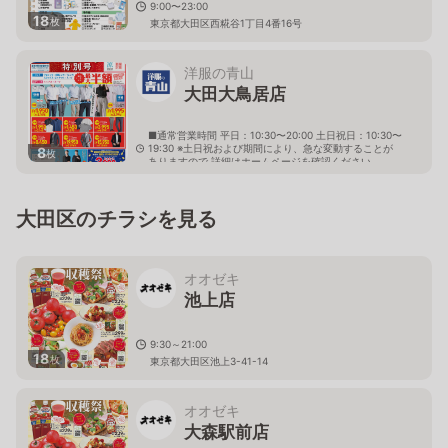
9:00〜23:00
18
枚
東京都大田区西糀谷1丁目4番16号
洋服の青山
大田大鳥居店
■通常営業時間 平日：10:30〜20:00 土日祝日：10:30〜
19:30 ※土日祝および期間により、急な変動することが
8
枚
ありますので 詳細はホームページを確認ください
東京都大田区萩中三丁目5番3号 グランデュール萩中内
大田区のチラシを見る
オオゼキ
池上店
9:30～21:00
18
枚
東京都大田区池上3-41-14
オオゼキ
大森駅前店