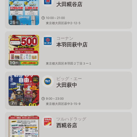
大田糀谷店
10:00～21:00
26
枚
東京都大田区萩中2-12-5
コーナン
本羽田萩中店
10
枚
東京都大田区本羽田２丁目３ー１
ビッグ・エー
大田萩中
9:00～23:00
7
枚
東京都大田区萩中3-15-9
ツルハドラッグ
西糀谷店