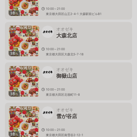
10:00～21:00
18
枚
東京都大田区山王2-4-1 大森駅前ビルB1
オオゼキ
大森北店
10:00～21:00
18
枚
東京都大田区大森北5-7-18
オオゼキ
御嶽山店
10:00～21:00
18
枚
東京都大田区北嶺町11-8
オオゼキ
雪が谷店
10:00～21:00
18
枚
東京都大田区南雪谷2-12-1