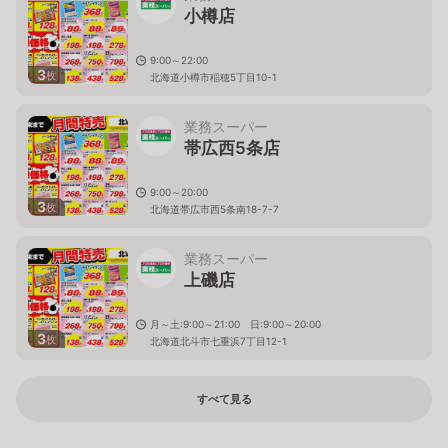
小樽店
9:00～22:00
3
枚
北海道小樽市稲穂5丁目10-1
業務スーパー
帯広西5条店
9:00～20:00
3
枚
北海道帯広市西5条南18-7-7
業務スーパー
上磯店
月～土:9:00～21:00 日:9:00～20:00
3
枚
北海道北斗市七重浜7丁目12-1
すべて見る