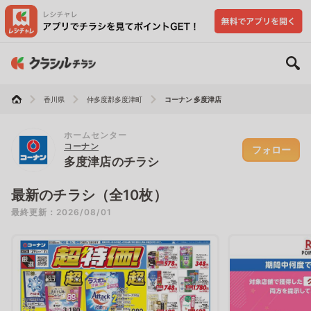
香川県
仲多度郡多度津町
コーナン 多度津店
ホームセンター
コーナン
フォロー
多度津店のチラシ
最新のチラシ（全10枚）
最終更新：2026/08/01