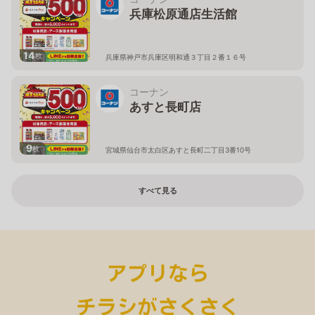
兵庫松原通店生活館
14
枚
兵庫県神戸市兵庫区明和通３丁目２番１６号
コーナン
あすと長町店
9
枚
宮城県仙台市太白区あすと長町二丁目3番10号
すべて見る