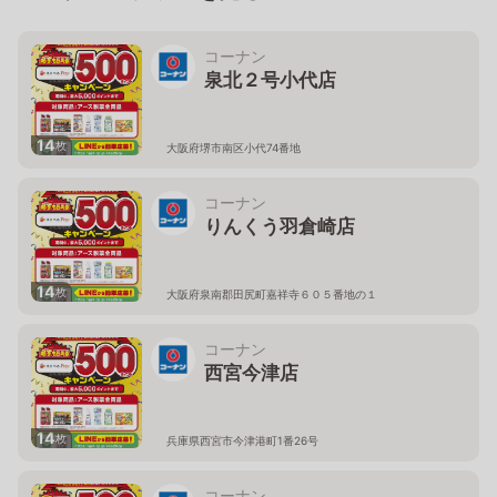
コーナン
泉北２号小代店
14
枚
大阪府堺市南区小代74番地
コーナン
りんくう羽倉崎店
14
枚
大阪府泉南郡田尻町嘉祥寺６０５番地の１
コーナン
西宮今津店
14
枚
兵庫県西宮市今津港町1番26号
コーナン