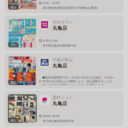
9:00 - 22:00
6
枚
香川県仲多度郡多度津町大字南鴨252番地1
ゆめタウン
丸亀店
9:30-21:00
7
枚
香川県丸亀市市新田町150
洋服の青山
丸亀店
■通常営業時間 平日：10:00〜19:30 土日祝日：10:00〜
19:30 ※土日祝および期間により、急な変動することが
8
枚
ありますので 詳細はホームページを確認ください
香川県丸亀市田村町1315番地
西村ジョイ
丸亀店
09:00-19:30
4
枚
香川県丸亀市田村町506