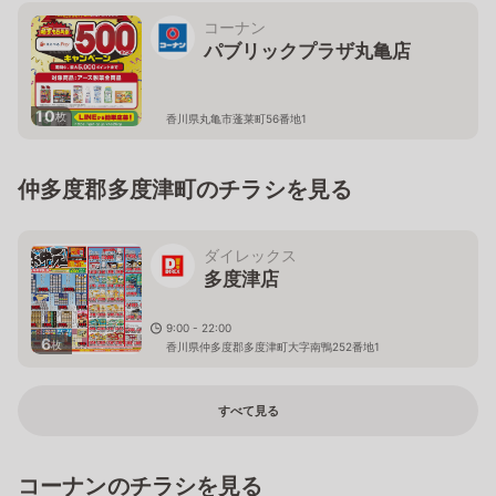
コーナン
パブリックプラザ丸亀店
10
枚
香川県丸亀市蓬莱町56番地1
仲多度郡多度津町のチラシを見る
ダイレックス
多度津店
9:00 - 22:00
6
枚
香川県仲多度郡多度津町大字南鴨252番地1
すべて見る
コーナンのチラシを見る