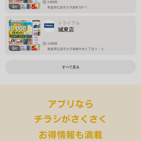
24時間
3
枚
青森県弘前市大字新町167-1
トライアル
城東店
24時間
3
枚
青森県弘前市大字城東中央１丁目２－２
すべて見る