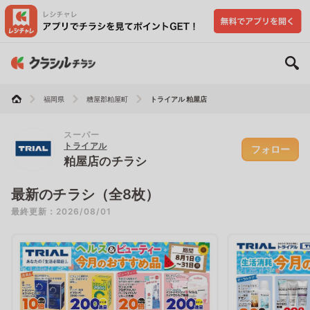
福岡県
糟屋郡粕屋町
トライアル 粕屋店
スーパー
トライアル
フォロー
粕屋店のチラシ
最新のチラシ（全8枚）
最終更新：2026/08/01