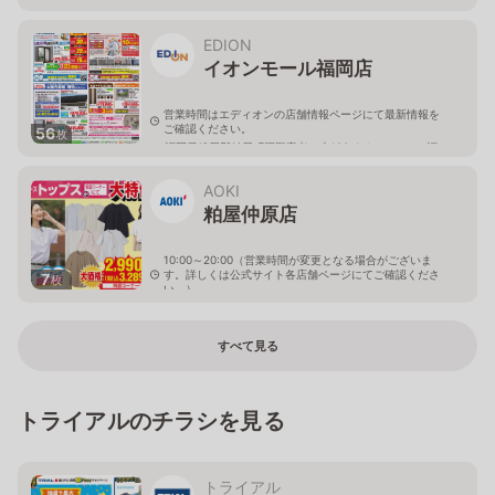
EDION
イオンモール福岡店
営業時間はエディオンの店舗情報ページにて最新情報を
ご確認ください。
56
枚
福岡県糟屋郡粕屋町酒殿字老ノ木192-1イオンモール福
岡2F
AOKI
粕屋仲原店
10:00～20:00（営業時間が変更となる場合がございま
す。詳しくは公式サイト各店舗ページにてご確認くださ
7
枚
い。）
福岡県糟屋郡粕屋町仲原字口ノ坪2536-8
すべて見る
トライアルのチラシを見る
トライアル