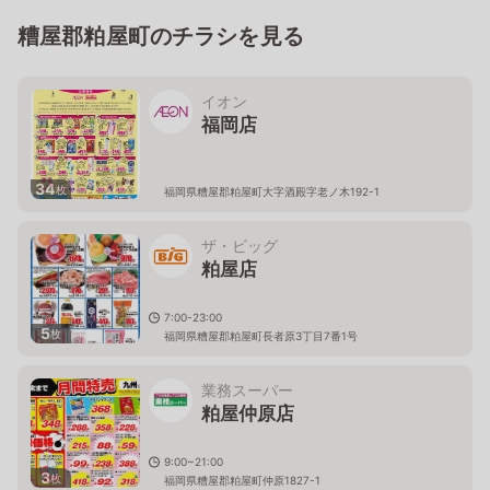
糟屋郡粕屋町のチラシを見る
イオン
福岡店
34
枚
福岡県糟屋郡粕屋町大字酒殿字老ノ木192-1
ザ・ビッグ
粕屋店
7:00-23:00
5
枚
福岡県糟屋郡粕屋町長者原3丁目7番1号
業務スーパー
粕屋仲原店
9:00~21:00
3
枚
福岡県糟屋郡粕屋町仲原1827-1