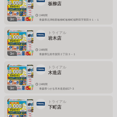
板柳店
24時間
3
枚
青森県北津軽郡板柳町板柳町福野田字実田９１－１
トライアル
岩木店
24時間
3
枚
青森県弘前市賀田２丁目３－１
トライアル
木造店
24時間
3
枚
青森県つがる市木造若緑27-3
トライアル
下町店