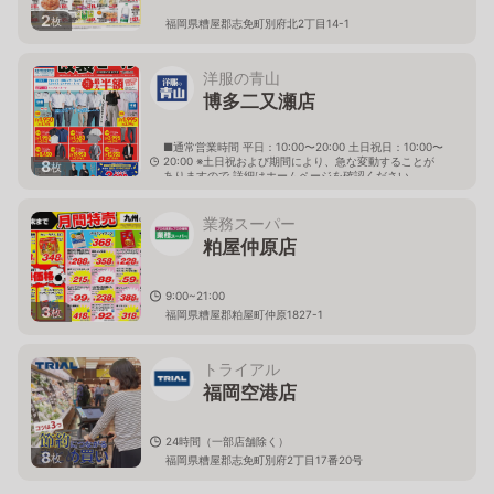
2
枚
福岡県糟屋郡志免町別府北2丁目14-1
洋服の青山
博多二又瀬店
■通常営業時間 平日：10:00〜20:00 土日祝日：10:00〜
20:00 ※土日祝および期間により、急な変動することが
8
枚
ありますので 詳細はホームページを確認ください
福岡県福岡市東区二又瀬新町5番3号
業務スーパー
粕屋仲原店
9:00~21:00
3
枚
福岡県糟屋郡粕屋町仲原1827-1
トライアル
福岡空港店
24時間（一部店舗除く）
8
枚
福岡県糟屋郡志免町別府2丁目17番20号