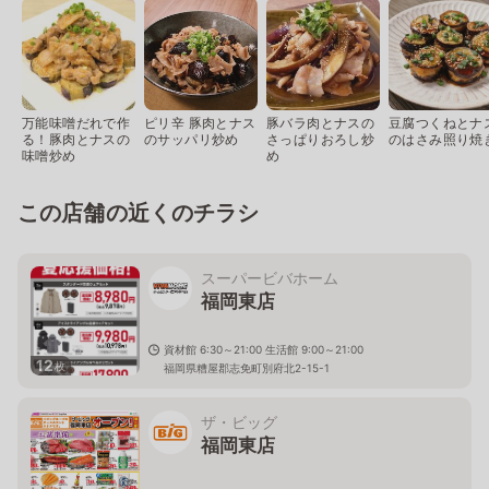
万能味噌だれで作
ピリ辛 豚肉とナス
豚バラ肉とナスの
豆腐つくねとナ
る！豚肉とナスの
のサッパリ炒め
さっぱりおろし炒
のはさみ照り焼
味噌炒め
め
この店舗の近くのチラシ
スーパービバホーム
福岡東店
資材館 6:30～21:00 生活館 9:00～21:00
12
枚
福岡県糟屋郡志免町別府北2-15-1
ザ・ビッグ
福岡東店