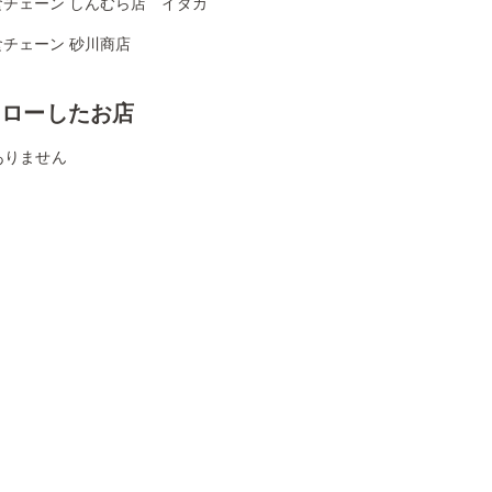
食チェーン しんむら店 イダカ
食チェーン 砂川商店
ォローしたお店
ありません