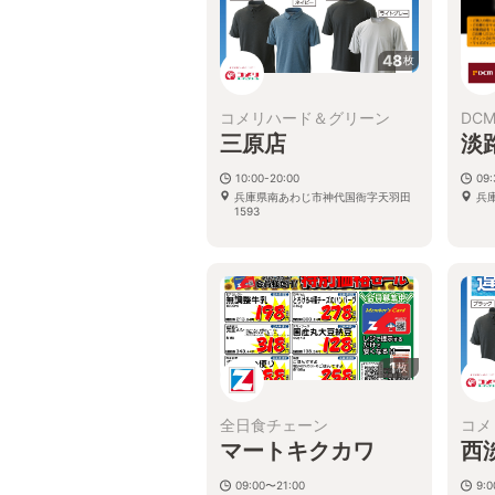
48
枚
コメリハード＆グリーン
DC
三原店
淡
10:00-20:00
09
兵庫県南あわじ市神代国衙字天羽田
兵
1593
1
枚
全日食チェーン
コメ
マートキクカワ
西
09:00〜21:00
9:0