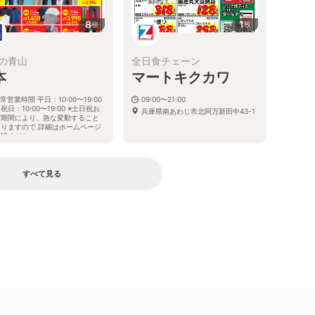
8
1
枚
枚
の青山
全日食チェーン
本
マートキクカワ
常営業時間 平日：10:00〜19:00
09:00〜21:00
祝日：10:00〜19:00 ※土日祝お
兵庫県南あわじ市北阿万新田中43-1
び期間により、急な変動すること
ありますので 詳細はホームページ
確認ください
庫県南あわじ市山添165番地2
すべて見る