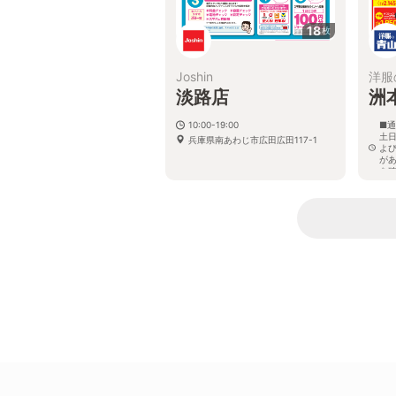
18
枚
Joshin
洋服
淡路店
洲
10:00-19:00
■通
土日
兵庫県南あわじ市広田広田117-1
よ
が
を
兵