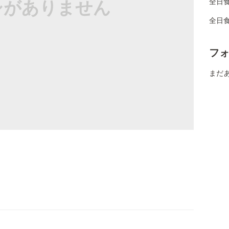
シがありません
全日
全日
フ
まだ