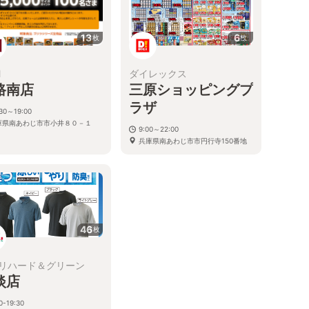
13
6
枚
枚
M
ダイレックス
路南店
三原ショッピングプ
ラザ
:30～19:00
庫県南あわじ市市小井８０－１
9:00～22:00
兵庫県南あわじ市市円行寺150番地
46
枚
リハード＆グリーン
淡店
0-19:30