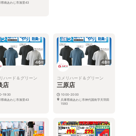
庫県南あわじ市湊里43
46
48
枚
枚
リハード＆グリーン
コメリハード＆グリーン
淡店
三原店
0-19:30
10:00-20:00
庫県南あわじ市湊里43
兵庫県南あわじ市神代国衙字天羽田
1593