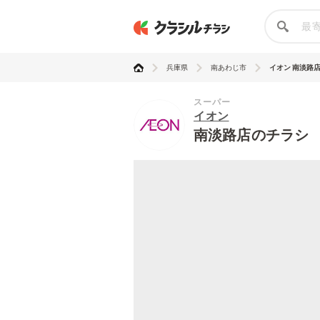
兵庫県
南あわじ市
イオン 南淡路
スーパー
イオン
南淡路店のチラシ