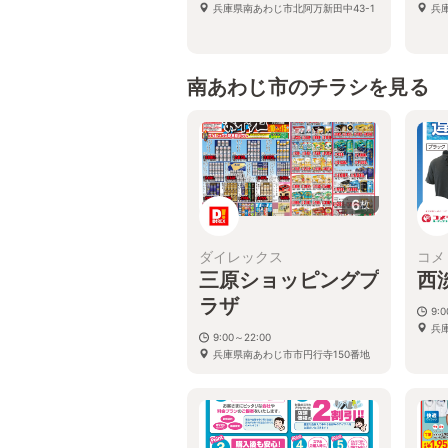
兵庫県南あわじ市北阿万新田中43-1
兵
南あわじ市のチラシを見る
6
枚
ダイレックス
コメ
三原ショッピングプ
西
ラザ
9:0
兵
9:00～22:00
兵庫県南あわじ市市円行寺150番地