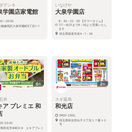
ダデンキ
いなげや
泉学園店家電館
大泉学園店
:00～20:00
9：30～22：00 【サマータイム】
7/1～8/31まで9：00より営業いたし
京都練馬区大泉学園町6丁目1-1
ます
埼玉県新座市栄4－1－26
6
2
枚
枚
石井
スギ薬局
キア プレミエ 和
和光店
店
0900-2300,
埼玉県和光市白子３丁目１７番３０
00-23:00
号
県和光市本町4-6 エキアプレミ
光１F