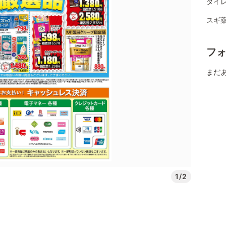
ダイレ
スギ薬
フ
まだ
1/2