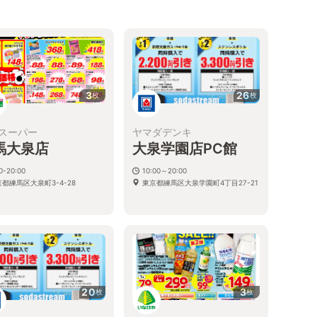
3
26
枚
枚
スーパー
ヤマダデンキ
馬大泉店
大泉学園店PC館
0-20:00
10:00～20:00
都練馬区大泉町3-4-28
東京都練馬区大泉学園町4丁目27-21
20
3
枚
枚