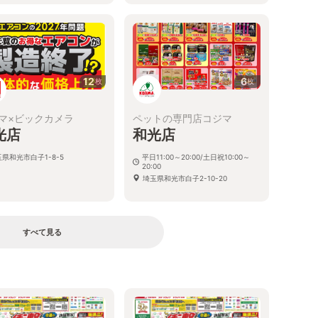
12
6
枚
枚
マ×ビックカメラ
ペットの専門店コジマ
光店
和光店
県和光市白子1-8-5
平日11:00～20:00/土日祝10:00～
20:00
埼玉県和光市白子2-10-20
すべて見る
る