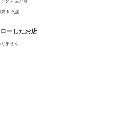
ックス 宮戸店
局 和光店
ォローしたお店
ありません