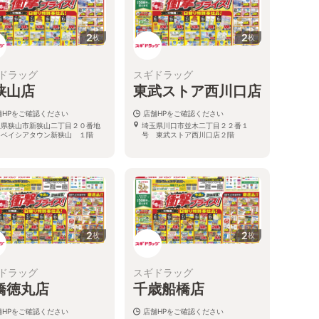
2
2
枚
枚
ドラッグ
スギドラッグ
狭山店
東武ストア西川口店
舗HPをご確認ください
店舗HPをご確認ください
玉県狭山市新狭山二丁目２０番地
埼玉県川口市並木二丁目２２番１
 ベイシアタウン新狭山 １階
号 東武ストア西川口店２階
2
2
枚
枚
ドラッグ
スギドラッグ
橋徳丸店
千歳船橋店
舗HPをご確認ください
店舗HPをご確認ください