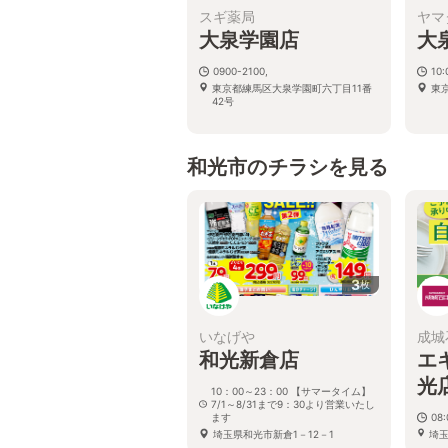
スギ薬局
ヤマ
大泉学園店
大
0900-2100,
10
東京都練馬区大泉学園町六丁目11番
東
42号
和光市のチラシを見る
3
枚
いなげや
成城
和光新倉店
エ
光
10：00～23：00 【サマータイム】
7/1～8/31まで9：30より営業いたし
ます
08:
埼玉県和光市新倉1－12－1
埼玉
エ和