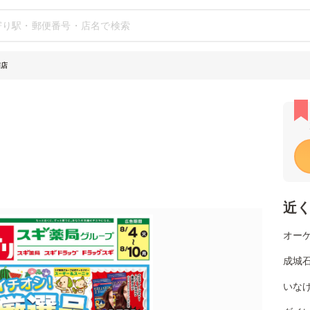
南店
近
オー
成城石
いなげ