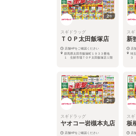
2
枚
スギドラッグ
スギ
ＴＯＰ太田飯塚店
新
店舗HPをご確認ください
店
群馬県太田市飯塚町１９３３番地
埼
１ 生鮮市場ＴＯＰ太田飯塚店１階
３
2
枚
スギドラッグ
スギ
ヤオコー岩槻本丸店
板
店舗HPをご確認ください
店