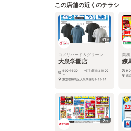
この店舗の近くのチラシ
41
枚
コメリハード＆グリーン
業務
大泉学園店
練
9:00-19:30 ※灯油販売は10:00
9:0
～
東京
東京都練馬区大泉学園町8-25-24
2
枚