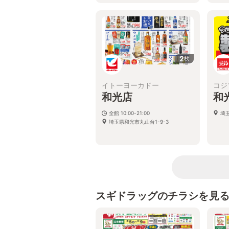
2
枚
イトーヨーカドー
コジ
和光店
和
全館 10:00-21:00
埼玉
埼玉県和光市丸山台1-9-3
スギドラッグのチラシを見