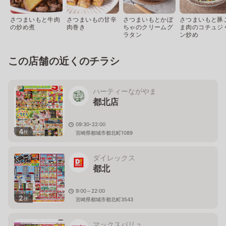
さつまいもと牛肉
さつまいもの甘辛
さつまいもとかぼ
さつまいもと豚
の炒め煮
肉巻き
ちゃのクリームグ
ま肉のコチュジ
ラタン
ン炒め
この店舗の近くのチラシ
ハーティーながやま
都北店
09:30-22:00
4
枚
宮崎県都城市都北町1089
ダイレックス
都北
9:00～22:00
2
枚
宮崎県都城市都北町3543
マックスバリュ