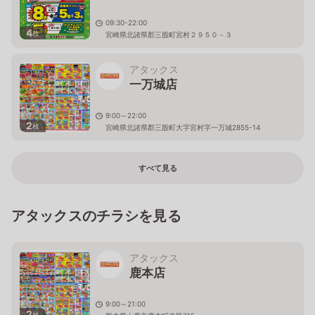
09:30-22:00
4
枚
宮崎県北諸県郡三股町宮村２９５０－３
アタックス
一万城店
9:00～22:00
2
枚
宮崎県北諸県郡三股町大字宮村字一万城2855-14
すべて見る
アタックスのチラシを見る
アタックス
鹿本店
9:00～21:00
2
枚