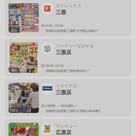
ダイレックス
三股
9:00～22:00
2
枚
宮崎県北諸県郡三股町大字樺山4963-1
ハーティーながやま
三股店
09:30-22:00
4
枚
宮崎県北諸県郡三股町稗田55-7
トライアル
三股店
24時間（一部店舗除く）
10
枚
宮崎県北諸県郡三股町大字樺山4834番3
サンキュー
広原店