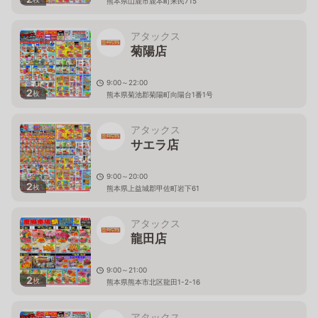
熊本県山鹿市鹿本町来民715
アタックス
菊陽店
9:00～22:00
2
枚
熊本県菊池郡菊陽町向陽台1番1号
アタックス
サエラ店
9:00～20:00
2
枚
熊本県上益城郡甲佐町岩下61
アタックス
龍田店
9:00～21:00
2
枚
熊本県熊本市北区龍田1-2-16
アタックス