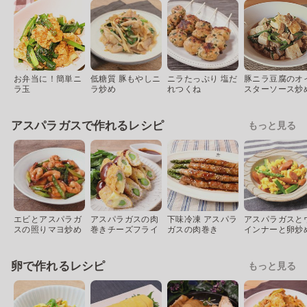
お弁当に！簡単ニ
低糖質 豚もやしニ
ニラたっぷり 塩だ
豚ニラ豆腐のオ
ラ玉
ラ炒め
れつくね
スターソース炒
アスパラガスで作れるレシピ
もっと見る
エビとアスパラガ
アスパラガスの肉
下味冷凍 アスパラ
アスパラガスと
スの照りマヨ炒め
巻きチーズフライ
ガスの肉巻き
インナーと卵炒
卵で作れるレシピ
もっと見る