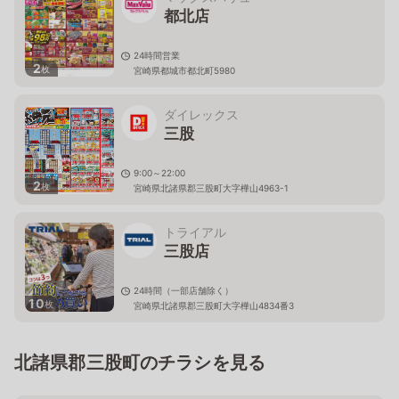
都北店
24時間営業
2
枚
宮崎県都城市都北町5980
ダイレックス
三股
9:00～22:00
2
枚
宮崎県北諸県郡三股町大字樺山4963-1
トライアル
三股店
24時間（一部店舗除く）
10
枚
宮崎県北諸県郡三股町大字樺山4834番3
北諸県郡三股町のチラシを見る