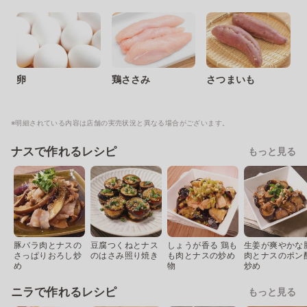
卵
鶏ささみ
さつまいも
※明細されている内容は店舗の実売状況と異なる場合がございます。
ナスで作れるレシピ
もっと見る
豚バラ肉とナスの
豆腐つくねとナス
しょうが香る 鶏も
生姜が爽やかな
さっぱりおろし炒
のはさみ照り焼き
も肉とナスの炒め
肉とナスのポン
め
物
炒め
ニラで作れるレシピ
もっと見る