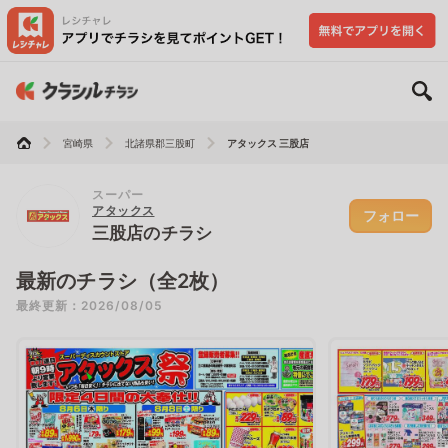
宮崎県
北諸県郡三股町
アタックス 三股店
スーパー
アタックス
フォロー
三股店のチラシ
最新のチラシ（全2枚）
最終更新：2026/08/05