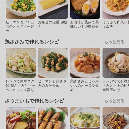
ピーマンとツナと
お弁当の定番 卵焼
お出汁が染みて美
ふわふわ卵入り
卵のオイスター炒
き
味しい！卵巾着煮
キムチ
め
鶏ささみで作れるレシピ
もっと見る
レンジで簡単コク
ピーマンと鶏ささ
鶏ささみとじゃが
レンジで5分 鶏
旨 鶏ささみとキャ
みのみそ炒め
いものオーロラ炒
さみとネギのピ
ベツのレンジ蒸し
め
辛温玉のせ
さつまいもで作れるレシピ
もっと見る