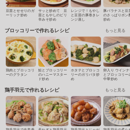
豆苗とせせりのガ
サッと炒めて 豆
レンジで！もやし
豚バラナスと豆
ーリック炒め
苗ともやしのピリ
と豆苗の豚巻きレ
のさっぱりポン
辛みそ炒め
ンジ蒸し
炒め
ブロッコリーで作れるレシピ
もっと見る
鶏肉とブロッコリ
鮭とブロッコリー
ホタテとブロッコ
卵入り ウインナ
ーのグラタン
のハニーマスター
リーのガリバタ炒
とブロッコリー
ド炒め
め
中華炒め
鶏手羽元で作れるレシピ
もっと見る
鶏手羽元で生姜香
長ねぎと鶏手羽元
鶏手羽元とじゃが
鶏手羽元の柔ら