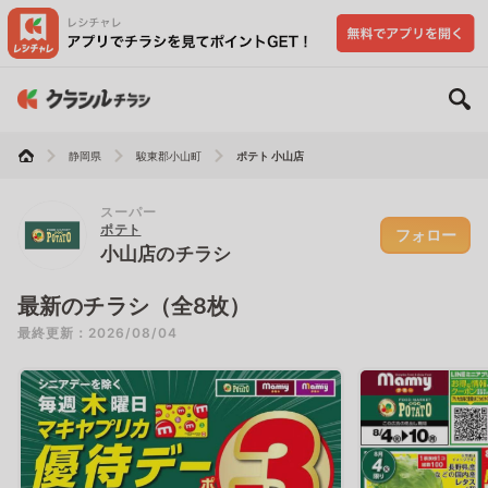
静岡県
駿東郡小山町
ポテト 小山店
スーパー
ポテト
フォロー
小山店のチラシ
最新のチラシ（全8枚）
最終更新：2026/08/04