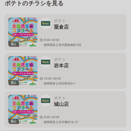
ポテトのチラシを見る
ポテト
粟倉店
9:00-20:00
8
枚
静岡県富士宮市粟倉南町158
ポテト
岩本店
10:00-20:00
8
枚
静岡県富士市松岡363-1
ポテト
城山店
9:00-20:00
8
枚
静岡県富士宮市豊町19-27