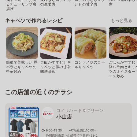
るチューリップ唐
の生姜煮
いもの甘辛煮
煮
揚げ
キャベツで作れるレシピ
もっと見る
簡単で美味しい 豚
ご飯がすすむ！キ
コンソメ味のロー
ごはんがすすむ
バラとキャベツの
ャベツと豚の甘辛
ルキャベツ
豚バラ肉とキャ
中華炒め
味噌炒め
ツのオイスター
ース炒め
この店舗の近くのチラシ
コメリハード＆グリーン
小山店
9:00-19:30 ※灯油販売は10:00～
45
枚
静岡県駿東郡小山町菅沼字谷戸498-2