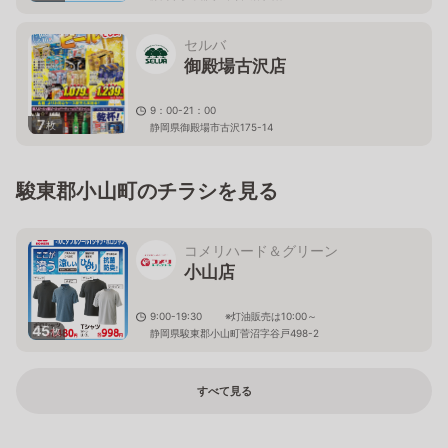
セルバ
御殿場古沢店
9：00-21：00
7
枚
静岡県御殿場市古沢175-14
駿東郡小山町のチラシを見る
コメリハード＆グリーン
小山店
9:00-19:30 ※灯油販売は10:00～
45
枚
静岡県駿東郡小山町菅沼字谷戸498-2
すべて見る