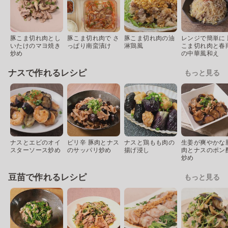
豚こま切れ肉とし
豚こま切れ肉で さ
豚こま切れ肉の油
レンジで簡単に 
いたけのマヨ焼き
っぱり南蛮漬け
淋鶏風
こま切れ肉と春
炒め
の中華風和え
ナスで作れるレシピ
もっと見る
ナスとエビのオイ
ピリ辛 豚肉とナス
ナスと鶏もも肉の
生姜が爽やかな
スターソース炒め
のサッパリ炒め
揚げ浸し
肉とナスのポン
炒め
豆苗で作れるレシピ
もっと見る