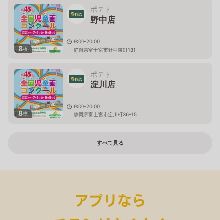
ポテト
野中店
9:00-20:00
8
枚
静岡県富士宮市野中東町181
ポテト
淀川店
9:00-20:00
8
枚
静岡県富士宮市淀川町36-15
すべて見る