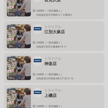
24時間（一部店舗除く）
10
枚
北海道岩見沢市東町６７８番地５
トライアル
江別大麻店
24時間（一部店舗除く）
8
枚
北海道江別市大麻東町13-11
トライアル
神楽店
24時間（一部店舗除く）
10
枚
北海道旭川市神楽4条12丁目12-15
トライアル
上磯店
24時間（一部店舗除く）