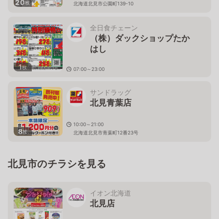
20
枚
北海道北見市公園町139-10
全日食チェーン
（株）ダックショップたか
はし
1
枚
07:00～23:00
北海道北見市高砂町６－３７
サンドラッグ
北見青葉店
10:00～21:00
8
枚
北海道北見市青葉町12番23号
北見市のチラシを見る
イオン北海道
北見店