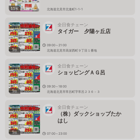
11
枚
北海道北見市北進町1-1-1
全日食チェーン
タイガー 夕陽ヶ丘店
09:00～21:00
1
枚
北海道北見市高栄西町９丁目１番地
全日食チェーン
ショッピングＡＧ呂
09:30～18:00
1
枚
北海道北見市常呂町字常呂２３６－３
全日食チェーン
（株）ダックショップたか
はし
1
枚
07:00～23:00
北海道北見市高砂町６－３７