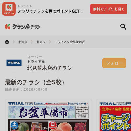
北海道
北見市
トライアル 北見並木店
スーパー
トライアル
フォロー
北見並木店のチラシ
最新のチラシ（全5枚）
最終更新：2026/08/08