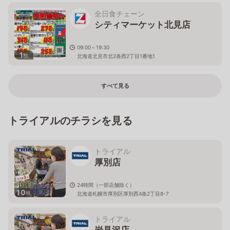
全日食チェーン
シティマーケット北見店
09:00～19:30
1
枚
北海道北見市北2条西2丁目1番地1
すべて見る
トライアルのチラシを見る
トライアル
厚別店
24時間（一部店舗除く）
10
枚
北海道札幌市厚別区厚別西4条2丁目8-7
トライアル
岩見沢店