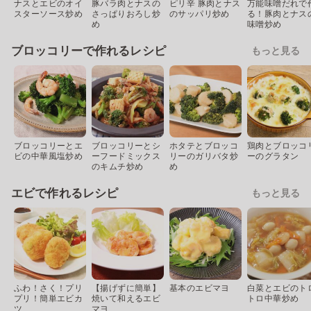
ナスとエビのオイ
豚バラ肉とナスの
ピリ辛 豚肉とナス
万能味噌だれで
スターソース炒め
さっぱりおろし炒
のサッパリ炒め
る！豚肉とナス
め
味噌炒め
ブロッコリーで作れるレシピ
もっと見る
ブロッコリーとエ
ブロッコリーとシ
ホタテとブロッコ
鶏肉とブロッコ
ビの中華風塩炒め
ーフードミックス
リーのガリバタ炒
ーのグラタン
のキムチ炒め
め
エビで作れるレシピ
もっと見る
ふわ！さく！プリ
【揚げずに簡単】
基本のエビマヨ
白菜とエビのト
プリ！簡単エビカ
焼いて和えるエビ
トロ中華炒め
ツ
マヨ