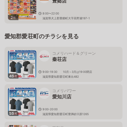
豊郷店
8:00〜22:00
2
枚
滋賀県犬上郡豊郷町大字高野瀬197-1
愛知郡愛荘町のチラシを見る
コメリハード＆グリーン
秦荘店
9:00-19:30 10月～3月は19:00閉店
45
枚
滋賀県愛知郡愛荘町東出482
コメリパワー
愛知川店
9:00-20:00
55
枚
滋賀県愛知郡愛荘町豊満砂川原1265