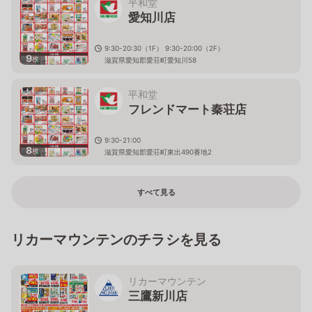
平和堂
愛知川店
9:30-20:30（1F） 9:30-20:00（2F）
9
枚
滋賀県愛知郡愛荘町愛知川58
平和堂
フレンドマート秦荘店
9:30-21:00
8
枚
滋賀県愛知郡愛荘町東出490番地2
すべて見る
リカーマウンテンのチラシを見る
リカーマウンテン
三鷹新川店