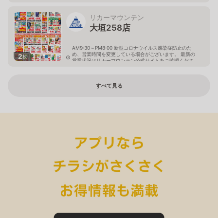
い。
岐阜県大垣市八島町10-1
リカーマウンテン
大垣258店
AM9:30～PM8:00 新型コロナウイルス感染症防止のた
め、営業時間を変更している場合がございます。 最新の
2
枚
営業状況はリカーマウンテン公式サイトをご確認くださ
い。
岐阜県大垣市築捨町5丁目112
すべて見る