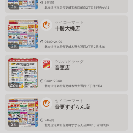
24時間
2
枚
北海道河東郡音更町宝来西町南2丁目15番地の12
セイコーマート
十勝大橋店
06:00-24:00
2
枚
北海道河東郡音更町木野大通西2丁目2番地16
ツルハドラッグ
音更店
9:00〜22:00
22
枚
北海道河東郡音更町木野大通西15丁目2番4
セイコーマート
音更すずらん店
24時間
2
枚
北海道河東郡音更町すずらん台仲町1丁目1番地6