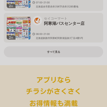
07:00-21:00
2
枚
北海道余市郡赤井川村字赤井川285番地
セイコーマート
阿寒湖バスセンター店
06:00-21:00
2
枚
北海道釧路市阿寒町阿寒湖温泉3丁目4番5号
すべて見る