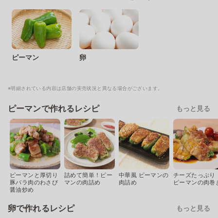
ピーマン
卵
※明細されている内容は店舗の実売状況と異なる場合がございます。
ピーマンで作れるレシピ
もっと見る
ピーマンと厚切り
詰めて簡単！ピー
中華風 ピーマンの
チーズたっぷり
豚バラ肉のわさび
マンの肉詰め
肉詰め
ピーマンの肉巻
醤油炒め
卵で作れるレシピ
もっと見る