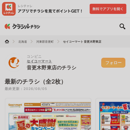
北海道
河東郡音更町
セイコーマート 音更木野東店
コンビニ
セイコーマート
フォロー
音更木野東店のチラシ
最新のチラシ（全2枚）
最終更新：2026/08/05