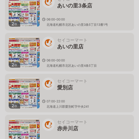
あいの里3条店
06:00-00:00
2
枚
北海道札幌市北区あいの里3条5丁目13番1号
セイコーマート
あいの里店
06:00-00:00
2
枚
北海道札幌市北区あいの里4条5丁目
セイコーマート
愛別店
07:00-22:00
2
枚
北海道上川郡愛別町字中央241
セイコーマート
赤井川店