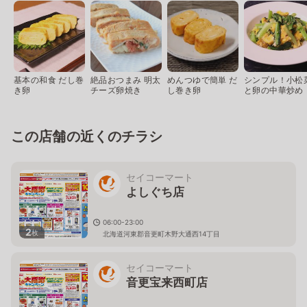
基本の和食 だし巻
絶品おつまみ 明太
めんつゆで簡単 だ
シンプル！小松
き卵
チーズ卵焼き
し巻き卵
と卵の中華炒め
この店舗の近くのチラシ
セイコーマート
よしぐち店
06:00-23:00
2
枚
北海道河東郡音更町木野大通西14丁目
セイコーマート
音更宝来西町店