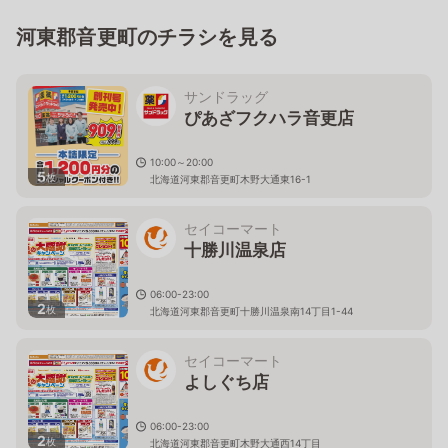
河東郡音更町のチラシを見る
サンドラッグ
ぴあざフクハラ音更店
10:00～20:00
5
枚
北海道河東郡音更町木野大通東16-1
セイコーマート
十勝川温泉店
06:00-23:00
2
枚
北海道河東郡音更町十勝川温泉南14丁目1-44
セイコーマート
よしぐち店
06:00-23:00
2
枚
北海道河東郡音更町木野大通西14丁目