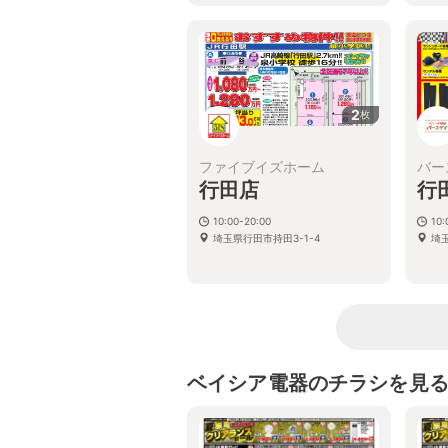
2
枚
ファイブイズホーム
バー
行田店
行
10:00-20:00
10:
埼玉県行田市持田3-1-4
埼
ベイシア電器のチラシを見