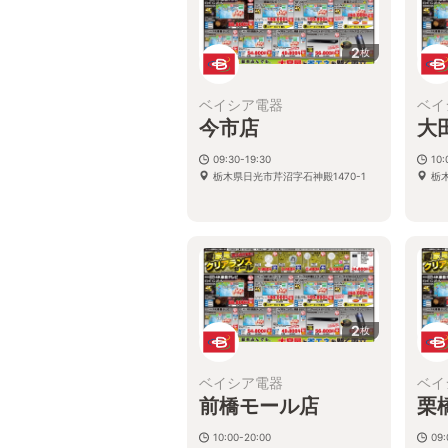
2
枚
ベイシア電器
ベイ
今市店
大
09:30-19:30
10:
栃木県日光市芹沼字石神殿1470-1
栃
2
枚
ベイシア電器
ベイ
前橋モール店
栗
10:00-20:00
09: