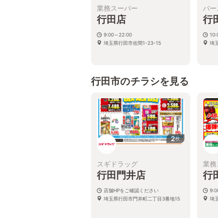
業務スーパー
バー
行田店
行
9:00～22:00
10:
埼玉県行田市佐間1-23-15
埼
行田市のチラシを見る
2
枚
スギドラッグ
業務
行田門井店
行
店舗HPをご確認ください
9:
埼玉県行田市門井町二丁目3番地15
埼玉