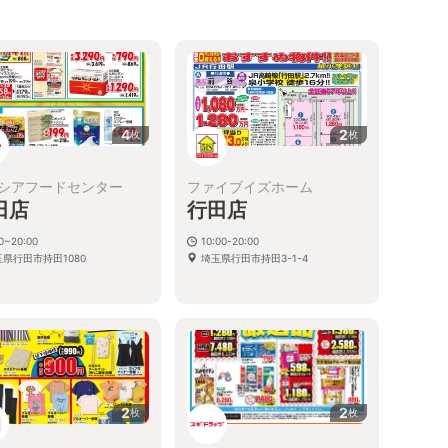
4
2
枚
枚
シアフードセンター
ファイブイズホーム
田店
行田店
0~20:00
10:00-20:00
玉県行田市持田1080
埼玉県行田市持田3-1-4
2
2
枚
枚