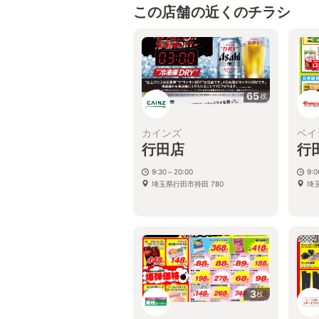
この店舗の近くのチラシ
65
枚
カインズ
ベイ
行田店
行
9:30～20:00
9:0
埼玉県行田市持田 780
埼
3
枚