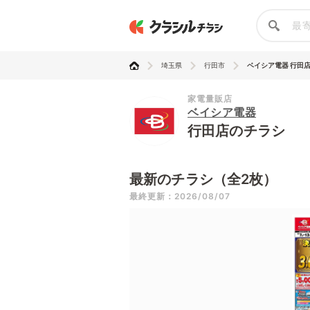
埼玉県
行田市
ベイシア電器 行田
家電量販店
ベイシア電器
行田店のチラシ
最新のチラシ（全2枚）
最終更新：2026/08/07