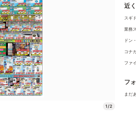
近
スギ
業務ス
ドン
コナカ
ファ
フ
まだ
1/2