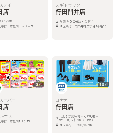
スデイ
スギドラッグ
田店
行田門井店
00-19:00
店舗HPをご確認ください
玉県行田市佐間１－９－５
埼玉県行田市門井町二丁目3番地15
3
13
枚
枚
スーパー
コナカ
田店
行田店
00～22:00
【夏季営業時間 ＜7/13(月)～
9/18(金)＞】 10:00-19:00
県行田市佐間1-23-15
埼玉県行田市旭町14-36