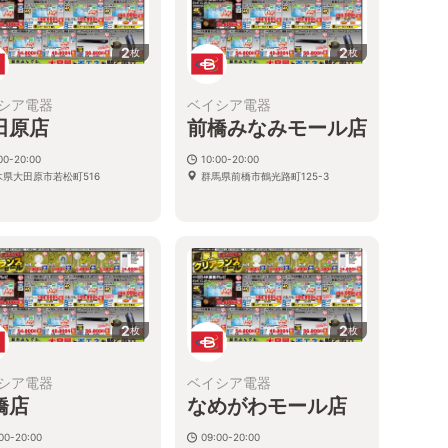
2
2
枚
枚
シア電器
ベイシア電器
田原店
前橋みなみモール店
00-20:00
10:00-20:00
木県大田原市若松町516
群馬県前橋市鶴光路町125-3
2
2
枚
枚
シア電器
ベイシア電器
橋店
なめがわモール店
00-20:00
09:00-20:00