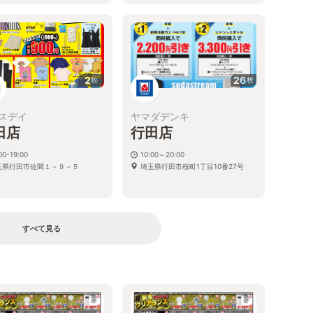
2
26
枚
枚
スデイ
ヤマダデンキ
田店
行田店
00-19:00
10:00～20:00
玉県行田市佐間１－９－５
埼玉県行田市桜町1丁目10番27号
すべて見る
る