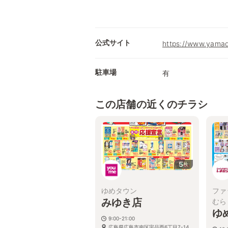
公式サイト
https://www.yamad
駐車場
有
この店舗の近くのチラシ
5
枚
ゆめタウン
ファ
みゆき店
むら
ゆ
9:00-21:00
広島県広島市南区宇品西6丁目7-14