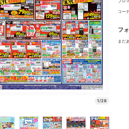
プロマ
コーナ
フ
まだ
1/28