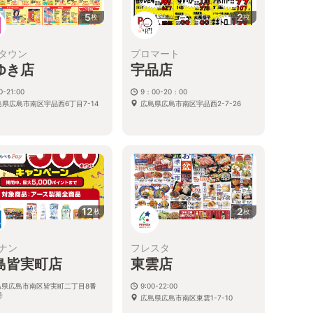
5
2
枚
枚
タウン
プロマート
ゆき店
宇品店
0-21:00
9：00-20：00
島県広島市南区宇品西6丁目7-14
広島県広島市南区宇品西2-7-26
12
2
枚
枚
ナン
フレスタ
島皆実町店
東雲店
島県広島市南区皆実町二丁目8番
9:00-22:00
号
広島県広島市南区東雲1-7-10