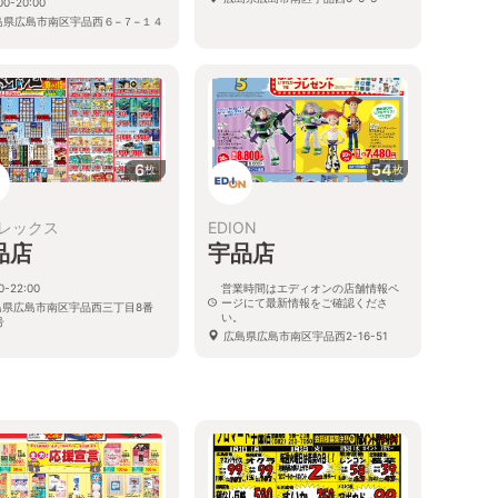
00-20:00
島県広島市南区宇品西６−７−１４
6
54
枚
枚
レックス
EDION
品店
宇品店
0-22:00
営業時間はエディオンの店舗情報ペ
ージにて最新情報をご確認くださ
島県広島市南区宇品西三丁目8番
い。
号
広島県広島市南区宇品西2-16-51