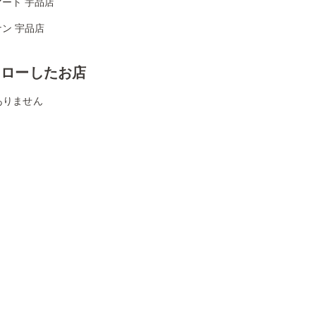
ート 宇品店
ン 宇品店
ォローしたお店
ありません