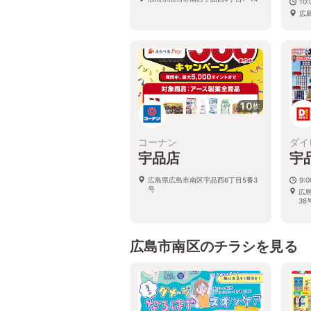
10:
広
10
枚
コーナン
ダイ
宇品店
宇
広島県広島市南区宇品西6丁目5番3
9:0
号
広
38
広島市南区のチラシを見る