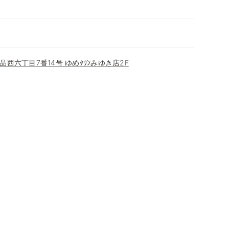
西六丁目7番14号 ゆめﾀｳﾝみゆき店2F