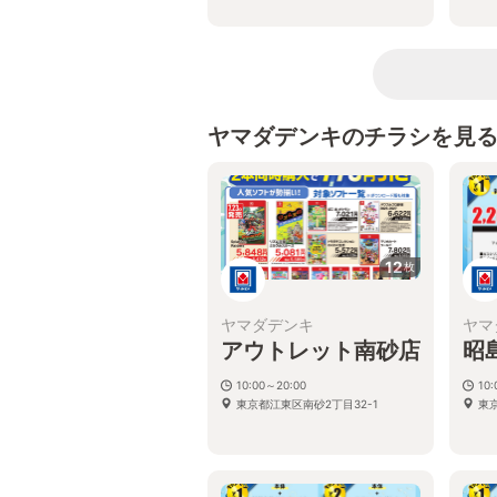
ヤマダデンキのチラシを見
12
枚
ヤマダデンキ
ヤマ
アウトレット南砂店
昭
10:00～20:00
10
東京都江東区南砂2丁目32-1
東