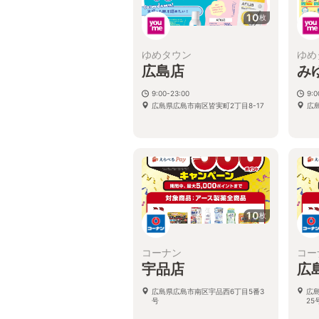
10
枚
ゆめタウン
ゆめ
広島店
み
9:00-23:00
9:0
広島県広島市南区皆実町2丁目8-17
広
10
枚
コーナン
コー
宇品店
広
広島県広島市南区宇品西6丁目5番3
広
号
25