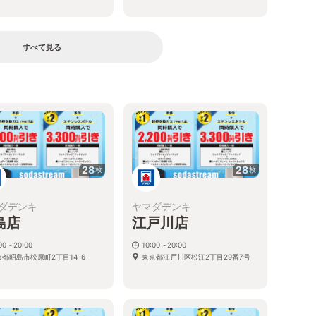
すべて見る
る
28
28
枚
枚
ダデンキ
ヤマダデンキ
島店
江戸川店
:00～20:00
10:00～20:00
京都昭島市松原町2丁目14-6
東京都江戸川区松江2丁目29番7号