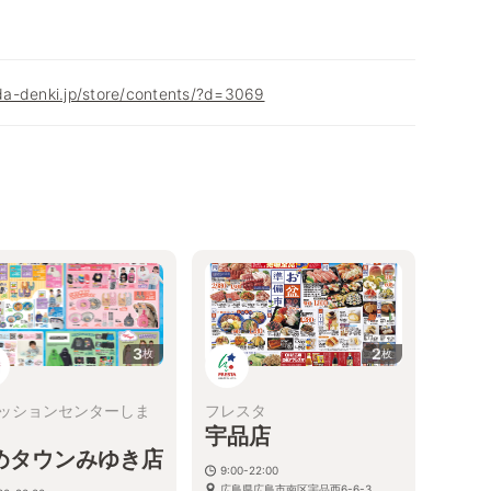
a-denki.jp/store/contents/?d=3069
3
2
枚
枚
ッションセンターしま
フレスタ
宇品店
めタウンみゆき店
9:00-22:00
広島県広島市南区宇品西6-6-3