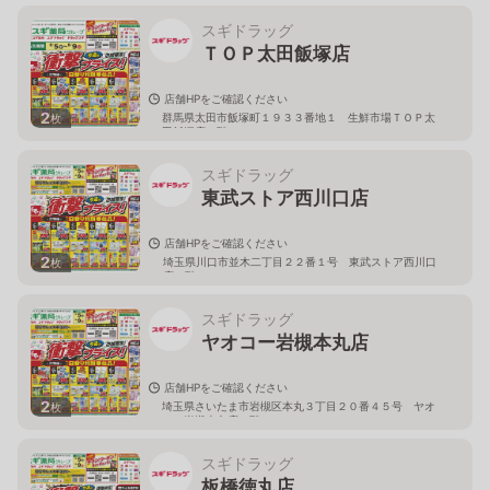
スギドラッグ
ＴＯＰ太田飯塚店
店舗HPをご確認ください
2
群馬県太田市飯塚町１９３３番地１ 生鮮市場ＴＯＰ太
枚
田飯塚店１階
スギドラッグ
東武ストア西川口店
店舗HPをご確認ください
2
埼玉県川口市並木二丁目２２番１号 東武ストア西川口
枚
店２階
スギドラッグ
ヤオコー岩槻本丸店
店舗HPをご確認ください
2
埼玉県さいたま市岩槻区本丸３丁目２０番４５号 ヤオ
枚
コー岩槻本丸店２階
スギドラッグ
板橋徳丸店