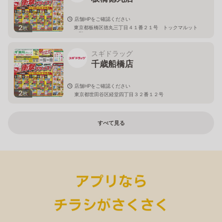
店舗HPをご確認ください
2
東京都板橋区徳丸三丁目４１番２１号 トックマルット
枚
１階
スギドラッグ
千歳船橋店
店舗HPをご確認ください
2
枚
東京都世田谷区経堂四丁目３２番１２号
すべて見る