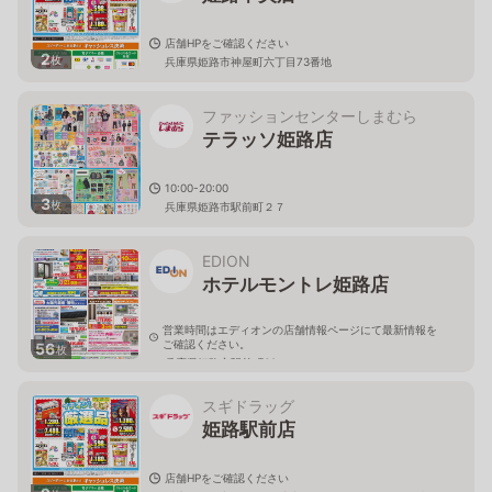
店舗HPをご確認ください
2
枚
兵庫県姫路市神屋町六丁目73番地
ファッションセンターしまむら
テラッソ姫路店
10:00-20:00
3
枚
兵庫県姫路市駅前町２７
EDION
ホテルモントレ姫路店
営業時間はエディオンの店舗情報ページにて最新情報を
ご確認ください。
56
枚
兵庫県姫路市駅前町60
スギドラッグ
姫路駅前店
店舗HPをご確認ください