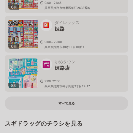
9:00～21:45
6
枚
兵庫県姫路市飾磨区細江2633番地
ダイレックス
姫路
9:00～22:00
6
枚
兵庫県姫路市車崎1丁目10番１
ゆめタウン
姫路店
9:00-22:00
8
枚
兵庫県姫路市神子岡前3丁目12-17
すべて見る
スギドラッグのチラシを見る