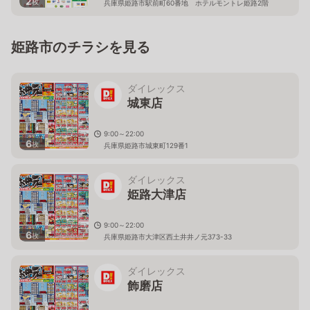
2
枚
兵庫県姫路市駅前町60番地 ホテルモントレ姫路2階
姫路市のチラシを見る
ダイレックス
城東店
9:00～22:00
6
枚
兵庫県姫路市城東町129番1
ダイレックス
姫路大津店
9:00～22:00
6
枚
兵庫県姫路市大津区西土井井ノ元373-33
ダイレックス
飾磨店