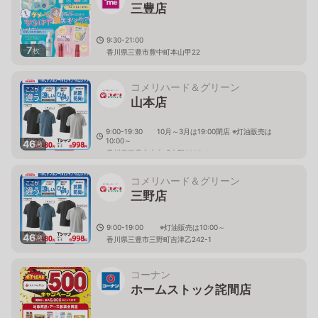
三豊店
9:30-21:00
7
枚
香川県三豊市豊中町本山甲22
コメリハード＆グリーン
山本店
9:00-19:30 10月～3月は19:00閉店 ※灯油販売は
10:00～
46
枚
香川県三豊市山本町大野2993-1
コメリハード＆グリーン
三野店
9:00-19:00 ※灯油販売は10:00～
46
枚
香川県三豊市三野町吉津乙242-1
コーナン
ホームストック詫間店