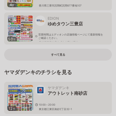
4
枚
香川県三豊市詫間町詫間677番地107
EDION
ゆめタウン三豊店
営業時間はエディオンの店舗情報ページにて最新情報を
ご確認ください。
50
枚
香川県三豊市豊中町本山甲22番地
すべて見る
ヤマダデンキのチラシを見る
ヤマダデンキ
アウトレット南砂店
10:00～20:00
12
枚
東京都江東区南砂2丁目32-1