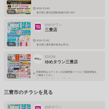
9:00-23:00
11
枚
香川県三豊市詫間町松崎2780-507
ゆめタウン
三豊店
9:30-21:00
7
枚
香川県三豊市豊中町本山甲22
EDION
ゆめタウン三豊店
営業時間はエディオンの店舗情報ページにて最新情報を
ご確認ください。
50
枚
香川県三豊市豊中町本山甲22番地
三豊市のチラシを見る
ゆめタウン