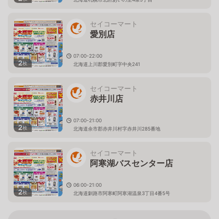
セイコーマート
愛別店
07:00-22:00
2
枚
北海道上川郡愛別町字中央241
セイコーマート
赤井川店
07:00-21:00
2
枚
北海道余市郡赤井川村字赤井川285番地
セイコーマート
阿寒湖バスセンター店
06:00-21:00
2
枚
北海道釧路市阿寒町阿寒湖温泉3丁目4番5号