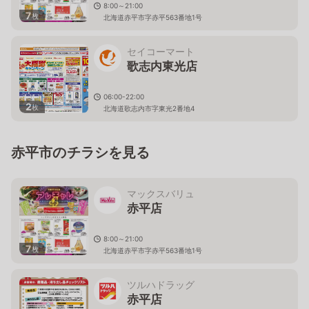
8:00～21:00
7
枚
北海道赤平市字赤平563番地1号
セイコーマート
歌志内東光店
06:00-22:00
2
枚
北海道歌志内市字東光2番地4
赤平市のチラシを見る
マックスバリュ
赤平店
8:00～21:00
7
枚
北海道赤平市字赤平563番地1号
ツルハドラッグ
赤平店