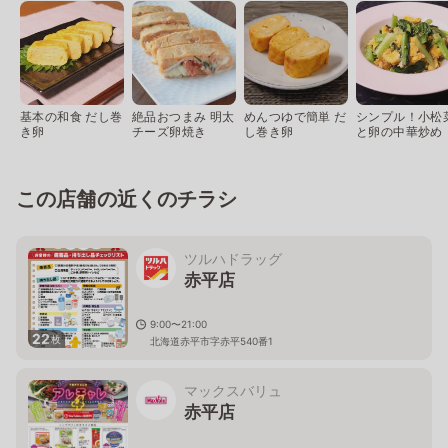
基本の和食 だし巻
絶品おつまみ 明太
めんつゆで簡単 だ
シンプル！小松
き卵
チーズ卵焼き
し巻き卵
と卵の中華炒め
この店舗の近くのチラシ
ツルハドラッグ
赤平店
9:00〜21:00
22
枚
北海道赤平市字赤平540番1
マックスバリュ
赤平店