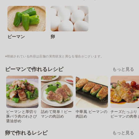
ピーマン
卵
※明細されている内容は店舗の実売状況と異なる場合がございます。
ピーマンで作れるレシピ
もっと見る
ピーマンと厚切り
詰めて簡単！ピー
中華風 ピーマンの
チーズたっぷり
豚バラ肉のわさび
マンの肉詰め
肉詰め
ピーマンの肉巻
醤油炒め
卵で作れるレシピ
もっと見る