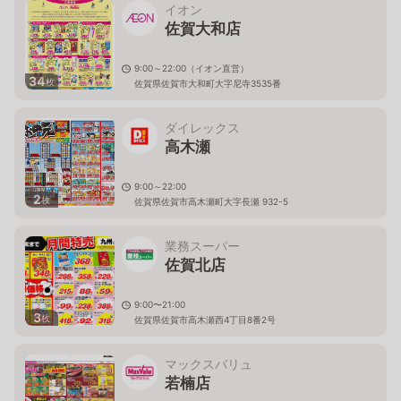
イオン
佐賀大和店
9:00～22:00（イオン直営）
34
枚
佐賀県佐賀市大和町大字尼寺3535番
ダイレックス
高木瀬
9:00～22:00
2
枚
佐賀県佐賀市高木瀬町大字長瀬 932-5
業務スーパー
佐賀北店
9:00〜21:00
3
枚
佐賀県佐賀市高木瀬西4丁目8番2号
マックスバリュ
若楠店