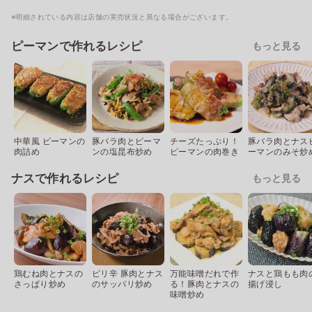
※明細されている内容は店舗の実売状況と異なる場合がございます。
ピーマンで作れるレシピ
もっと見る
中華風 ピーマンの
豚バラ肉とピーマ
チーズたっぷり！
豚バラ肉とナス
肉詰め
ンの塩昆布炒め
ピーマンの肉巻き
ーマンのみそ炒
ナスで作れるレシピ
もっと見る
鶏むね肉とナスの
ピリ辛 豚肉とナス
万能味噌だれで作
ナスと鶏もも肉
さっぱり炒め
のサッパリ炒め
る！豚肉とナスの
揚げ浸し
味噌炒め