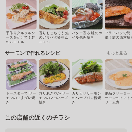
手作りタルタルソ
香りもごちそう 鮭
バター香る 鮭のホ
フライパンで簡
ースをかけて！鮭
のガリバタ醤油ム
イル包み焼き
単！鮭の西京焼
のムニエル
ニエル
サーモンで作れるレシピ
もっと見る
トースターで サー
彩りあざやか サー
カリカリサーモン
絶品クリーミー 
モンのごまダレ焼
モンのマヨネーズ
のハーブパン粉焼
ーモンのトマト
き
焼き
き
リーム煮
この店舗の近くのチラシ