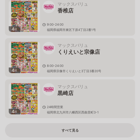
マックスバリュ
香椎店
9:00-24:00
4
枚
福岡県福岡市東区下原4丁目2番1号
マックスバリュ
くりえいと宗像店
8:00-24:00
4
枚
福岡県宗像市くりえいと3丁目3番20号
マックスバリュ
黒崎店
24時間営業
4
枚
福岡県北九州市八幡西区西曲里町3-1
すべて見る