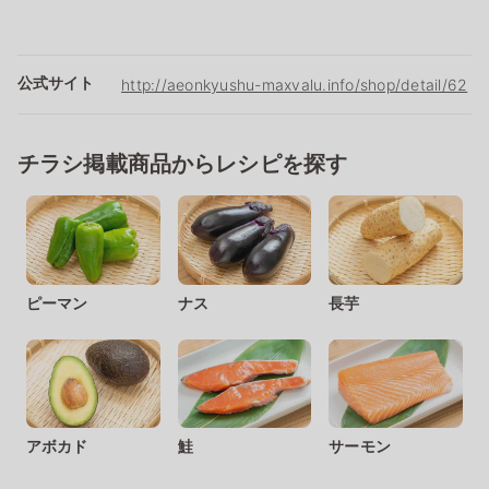
公式サイト
http://aeonkyushu-maxvalu.info/shop/detail/62
チラシ掲載商品からレシピを探す
ピーマン
ナス
長芋
アボカド
鮭
サーモン