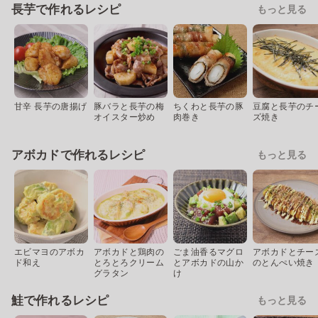
長芋で作れるレシピ
もっと見る
甘辛 長芋の唐揚げ
豚バラと長芋の梅
ちくわと長芋の豚
豆腐と長芋のチ
オイスター炒め
肉巻き
ズ焼き
アボカドで作れるレシピ
もっと見る
エビマヨのアボカ
アボカドと鶏肉の
ごま油香るマグロ
アボカドとチー
ド和え
とろとろクリーム
とアボカドの山か
のとんぺい焼き
グラタン
け
鮭で作れるレシピ
もっと見る