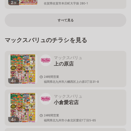
2
枚
佐賀県佐賀市本庄町大字袋 280-1
すべて見る
マックスバリュのチラシを見る
マックスバリュ
上の原店
24時間営業
4
枚
福岡県北九州市八幡西区上の原3丁目31-8
マックスバリュ
小倉愛宕店
24時間営業
4
枚
福岡県北九州市小倉北区愛宕1丁目5-65