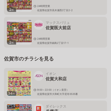
24時間営業
2
枚
佐賀県佐賀市高木瀬西3丁目2-2
マックスバリュ
佐賀医大前店
24時間営業
2
枚
佐賀県佐賀市鍋島2丁目17-1
佐賀市のチラシを見る
イオン
佐賀大和店
9:00～22:00（イオン直営）
34
枚
佐賀県佐賀市大和町大字尼寺3535番
ダイレックス