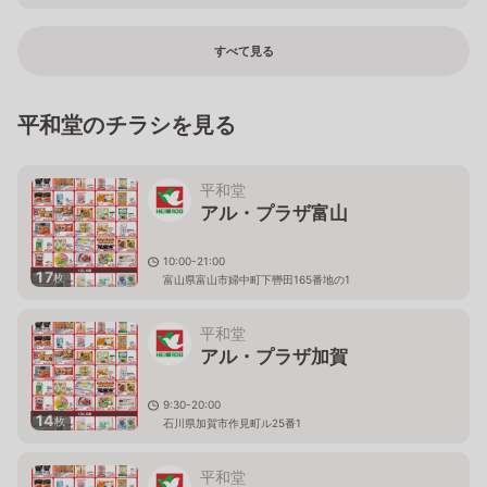
すべて見る
平和堂のチラシを見る
平和堂
アル・プラザ富山
10:00-21:00
17
枚
富山県富山市婦中町下轡田165番地の1
平和堂
アル・プラザ加賀
9:30-20:00
14
枚
石川県加賀市作見町ル25番1
平和堂