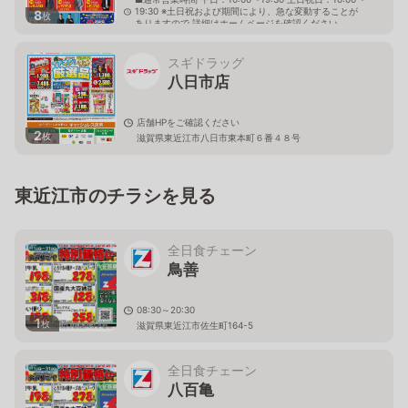
19:30 ※土日祝および期間により、急な変動することが
8
枚
ありますので 詳細はホームページを確認ください
滋賀県東近江市札の辻二丁目12番18号
スギドラッグ
八日市店
店舗HPをご確認ください
2
枚
滋賀県東近江市八日市東本町６番４８号
東近江市のチラシを見る
全日食チェーン
鳥善
08:30～20:30
1
枚
滋賀県東近江市佐生町164-5
全日食チェーン
八百亀