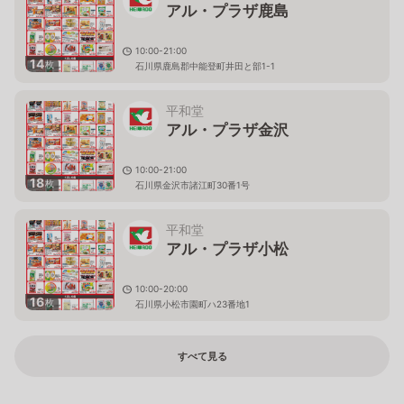
アル・プラザ鹿島
10:00-21:00
14
枚
石川県鹿島郡中能登町井田と部1-1
平和堂
アル・プラザ金沢
10:00-21:00
18
枚
石川県金沢市諸江町30番1号
平和堂
アル・プラザ小松
10:00-20:00
16
枚
石川県小松市園町ハ23番地1
すべて見る