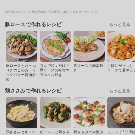
※明細されている内容は店舗の実売状況と異なる場合がございます。
豚ロースで作れるレシピ
もっと見る
豚ロースとたっぷ
包んで焼くだけ！
豚ロースの南蛮焼
手軽にがっつり 
りきのこのガーリ
豚ロースの味噌マ
き
ロースで豚キム
ックバター醤油炒
ヨホイル焼き
め
鶏ささみで作れるレシピ
もっと見る
鶏ささみとキャベ
ピーマンと鶏ささ
鶏ささみの大葉み
レンジで5分 鶏