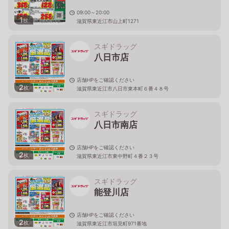
09:00～20:00
1
枚
滋賀県東近江市山上町1271
スギドラッグ
八日市店
店舗HPをご確認ください
2
枚
滋賀県東近江市八日市東本町６番４８号
スギドラッグ
八日市南店
店舗HPをご確認ください
2
枚
滋賀県東近江市東中野町４番２３号
スギドラッグ
能登川店
店舗HPをご確認ください
2
枚
滋賀県東近江市垣見町971番地