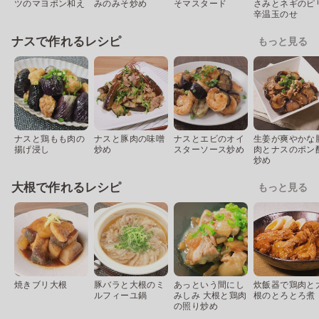
ツのマヨポン和え
みのみそ炒め
そマスタード
さみとネギのピ
辛温玉のせ
ナスで作れるレシピ
もっと見る
ナスと鶏もも肉の
ナスと豚肉の味噌
ナスとエビのオイ
生姜が爽やかな
揚げ浸し
炒め
スターソース炒め
肉とナスのポン
炒め
大根で作れるレシピ
もっと見る
焼きブリ大根
豚バラと大根のミ
あっという間にし
炊飯器で鶏肉と
ルフィーユ鍋
みしみ 大根と鶏肉
根のとろとろ煮
の照り炒め