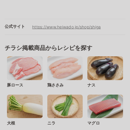
公式サイト
https://www.heiwado.jp/shop/shiga
チラシ掲載商品からレシピを探す
豚ロース
鶏ささみ
ナス
大根
ニラ
マグロ