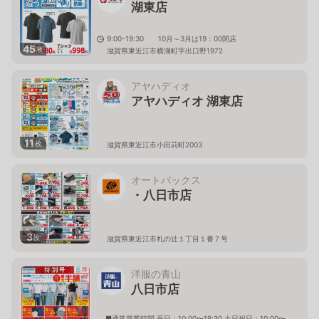
湖東店
9:00-19:30 10月～3月は19：00閉店
45
枚
滋賀県東近江市横溝町字出口野1972
アヤハディオ
アヤハディオ 湖東店
11
枚
滋賀県東近江市小田苅町2003
オートバックス
・八日市店
3
枚
滋賀県東近江市札の辻１丁目１番７号
洋服の青山
八日市店
■通常営業時間 平日：10:00〜19:30 土日祝日：10:00〜