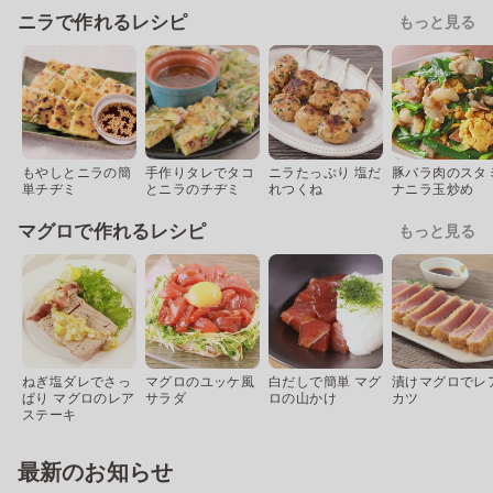
ニラで作れるレシピ
もっと見る
もやしとニラの簡
手作りタレでタコ
ニラたっぷり 塩だ
豚バラ肉のスタ
単チヂミ
とニラのチヂミ
れつくね
ナニラ玉炒め
マグロで作れるレシピ
もっと見る
ねぎ塩ダレでさっ
マグロのユッケ風
白だしで簡単 マグ
漬けマグロでレ
ぱり マグロのレア
サラダ
ロの山かけ
カツ
ステーキ
最新のお知らせ