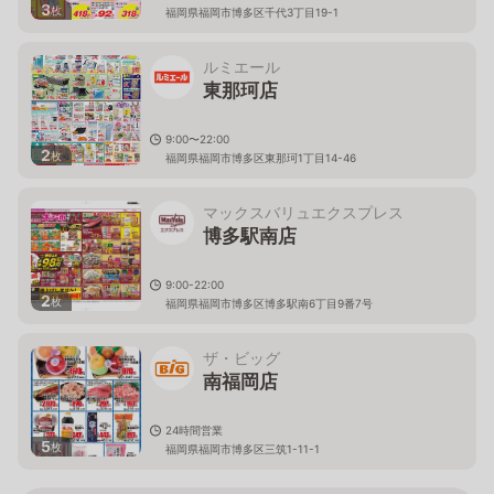
3
枚
福岡県福岡市博多区千代3丁目19-1
ルミエール
東那珂店
9:00〜22:00
2
枚
福岡県福岡市博多区東那珂1丁目14-46
マックスバリュエクスプレス
博多駅南店
9:00-22:00
2
枚
福岡県福岡市博多区博多駅南6丁目9番7号
ザ・ビッグ
南福岡店
24時間営業
5
枚
福岡県福岡市博多区三筑1-11-1