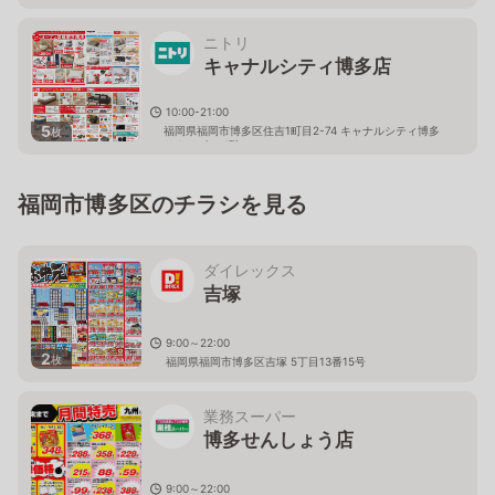
ニトリ
キャナルシティ博多店
10:00-21:00
5
福岡県福岡市博多区住吉1町目2-74 キャナルシティ博多
枚
サウスビル 4階
福岡市博多区のチラシを見る
ダイレックス
吉塚
9:00～22:00
2
枚
福岡県福岡市博多区吉塚 5丁目13番15号
業務スーパー
博多せんしょう店
9:00～22:00