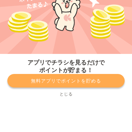
今すぐアプリをダウンロードする
アプリでチラシを見るだけで
ポイントが貯まる！
無料アプリでポイントを貯める
プライバシーポリシー
利用規約
運営会社
サービスに関してのお問い合わせ
チラシ掲載をお考えの方
とじる
Copyright© Kurashiru, Inc. All Rights Reserved.