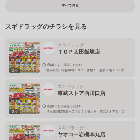
すべて見る
スギドラッグのチラシを見る
スギドラッグ
ＴＯＰ太田飯塚店
店舗HPをご確認ください
2
群馬県太田市飯塚町１９３３番地１ 生鮮市場ＴＯＰ太
枚
田飯塚店１階
スギドラッグ
東武ストア西川口店
店舗HPをご確認ください
2
埼玉県川口市並木二丁目２２番１号 東武ストア西川口
枚
店２階
スギドラッグ
ヤオコー岩槻本丸店