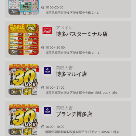
10:00-20:00
3
枚
福岡県福岡市博多区博多駅中央街２−１
アベイル
博多バスターミナル店
10:00～20:00
5
枚
福岡県福岡市博多区博多駅中央街２－１
買取大吉
博多マルイ店
10:00～21:00
3
枚
福岡県福岡市博多区博多駅中央街9-1博多マルイ 4階
買取大吉
ブランチ博多店
10:00～19:00
3
福岡県福岡市博多区博多区千代1丁目2-1 BRANCH博多
枚
パピヨンガーデン 1階