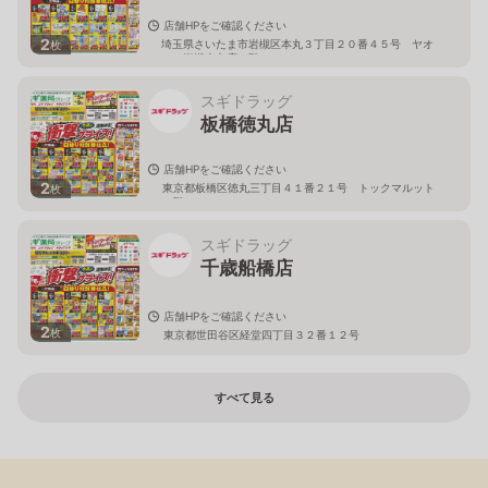
店舗HPをご確認ください
2
埼玉県さいたま市岩槻区本丸３丁目２０番４５号 ヤオ
枚
コー岩槻本丸店２階
スギドラッグ
板橋徳丸店
店舗HPをご確認ください
2
東京都板橋区徳丸三丁目４１番２１号 トックマルット
枚
１階
スギドラッグ
千歳船橋店
店舗HPをご確認ください
2
枚
東京都世田谷区経堂四丁目３２番１２号
すべて見る