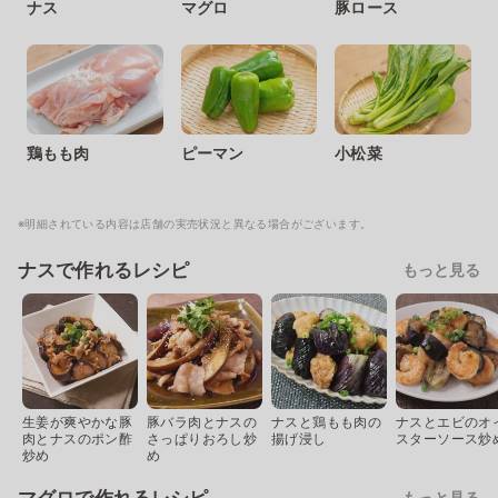
ナス
マグロ
豚ロース
鶏もも肉
ピーマン
小松菜
※明細されている内容は店舗の実売状況と異なる場合がございます。
ナスで作れるレシピ
もっと見る
生姜が爽やかな豚
豚バラ肉とナスの
ナスと鶏もも肉の
ナスとエビのオ
肉とナスのポン酢
さっぱりおろし炒
揚げ浸し
スターソース炒
炒め
め
もっと見る