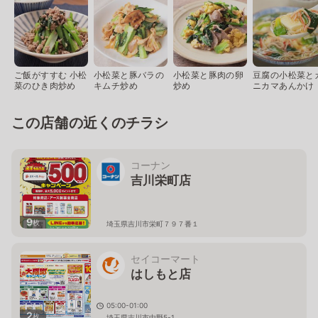
ご飯がすすむ 小松
小松菜と豚バラの
小松菜と豚肉の卵
豆腐の小松菜と
菜のひき肉炒め
キムチ炒め
炒め
ニカマあんかけ
この店舗の近くのチラシ
コーナン
吉川栄町店
9
枚
埼玉県吉川市栄町７９７番１
セイコーマート
はしもと店
05:00-01:00
2
枚
埼玉県吉川市中野5-1