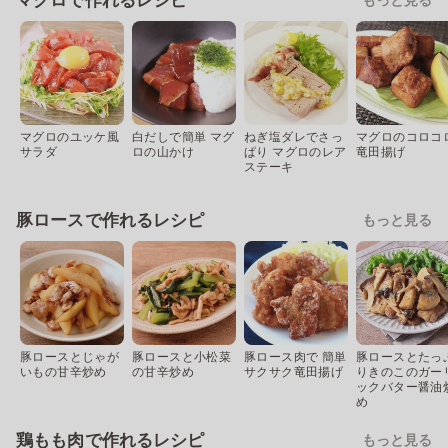
マグロで作れるレシピ
マグロのユッケ風
白だしで簡単 マグ
ねぎ塩ダレでさっ
マグロのコロコ
サラダ
ロの山かけ
ぱり マグロのレア
竜田揚げ
ステーキ
豚ロースで作れるレシピ
もっと見る
豚ロースとじゃが
豚ロースと小松菜
豚ロース肉で 簡単
豚ロースとたっ
いもの甘辛炒め
の甘辛炒め
サクサク竜田揚げ
りきのこのガー
ックバター醤油
め
鶏もも肉で作れるレシピ
もっと見る