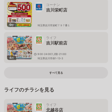
コーナン
吉川栄町店
9
枚
埼玉県吉川市栄町７９７番１
ライフ
吉川駅前店
9:00-24:00(1,2階-21:00)
4
枚
埼玉県吉川市保1-13-3
すべて見る
ライフのチラシを見る
ライフ
北越谷店