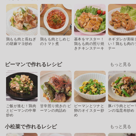
鶏もも肉と長ねぎ
鶏もも肉としめじ
基本をマスター！
ネギダレが美味
の胡麻マヨ炒め
のトマト煮
鶏もも肉の照り焼
い！鶏もも肉の
きチキンステーキ
テー
ピーマンで作れるレシピ
もっと見る
ご飯が進む！鶏肉
甘辛照り焼きの ピ
ピーマンとツナと
豚バラ肉とピー
とピーマンの中華
ーマンの肉詰め
卵のオイスター炒
ンの塩昆布炒め
炒め
め
小松菜で作れるレシピ
もっと見る