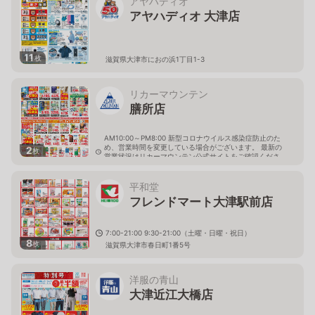
アヤハディオ
アヤハディオ 大津店
11
枚
滋賀県大津市におの浜1丁目1-3
リカーマウンテン
膳所店
AM10:00～PM8:00 新型コロナウイルス感染症防止のた
め、営業時間を変更している場合がございます。 最新の
2
枚
営業状況はリカーマウンテン公式サイトをご確認くださ
い。
滋賀県大津市竜が丘4-37
平和堂
フレンドマート大津駅前店
7:00-21:00 9:30-21:00（土曜・日曜・祝日）
8
枚
滋賀県大津市春日町1番5号
洋服の青山
大津近江大橋店