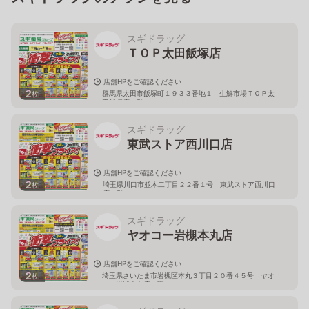
スギドラッグ
ＴＯＰ太田飯塚店
店舗HPをご確認ください
2
群馬県太田市飯塚町１９３３番地１ 生鮮市場ＴＯＰ太
枚
田飯塚店１階
スギドラッグ
東武ストア西川口店
店舗HPをご確認ください
2
埼玉県川口市並木二丁目２２番１号 東武ストア西川口
枚
店２階
スギドラッグ
ヤオコー岩槻本丸店
店舗HPをご確認ください
2
埼玉県さいたま市岩槻区本丸３丁目２０番４５号 ヤオ
枚
コー岩槻本丸店２階