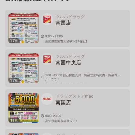
ツルハドラッグ
南国店
9:00〜22:00
17
枚
高知県南国市大埇甲1437番地2
ツルハドラッグ
南国中央店
8:00〜22:00 自己採血受付：調剤営業時間内・調剤コー
ナーにて！
17
枚
高知県南国市大埇甲2317番地1
ドラッグストアmac
南国店
9:00-23:00
11
枚
高知県南国市篠原170-1