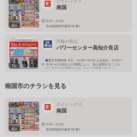
ダイレックス
南国
9:00～22:00
4
枚
高知県南国市篠原187番1
洋服の青山
パワーセンター高知介良店
■通常営業時間 平日：10:00〜19:30 土日祝日：10:00〜
19:30 ※土日祝および期間により、急な変動することが
1
枚
ありますので 詳細はホームページを確認ください
高知県高知市介良乙242番地1
南国市のチラシを見る
ダイレックス
南国
9:00～22:00
4
枚
高知県南国市篠原187番1