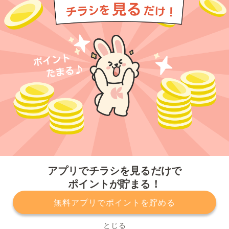
今すぐアプリをダウンロードする
アプリでチラシを見るだけで
ポイントが貯まる！
無料アプリでポイントを貯める
プライバシーポリシー
利用規約
運営会社
サービスに関してのお問い合わせ
チラシ掲載をお考えの方
とじる