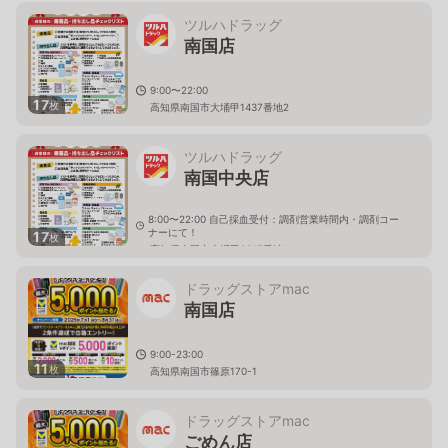
ツルハドラッグ
南国店
9:00〜22:00
17
枚
高知県南国市大埇甲1437番地2
ツルハドラッグ
南国中央店
8:00〜22:00 自己採血受付：調剤営業時間内・調剤コー
ナーにて！
17
枚
高知県南国市大埇甲2317番地1
ドラッグストアmac
南国店
9:00-23:00
11
枚
高知県南国市篠原170-1
ドラッグストアmac
ごめん店