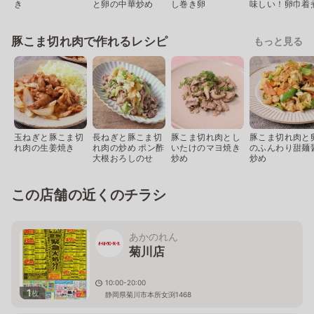
き
と卵の中華炒め
し巻き卵
味しい！卵巾着
豚こま切れ肉で作れるレシピ
もっと見る
玉ねぎと豚こま切
長ねぎと豚こま切
豚こま切れ肉とし
豚こま切れ肉と
れ肉の生姜焼き
れ肉の炒め ポン酢
いたけのマヨ焼き
のふんわり甜麺
大根おろしのせ
炒め
炒め
この店舗の近くのチラシ
あかのれん
菊川店
10:00-20:00
1
枚
静岡県菊川市本所女渕1468