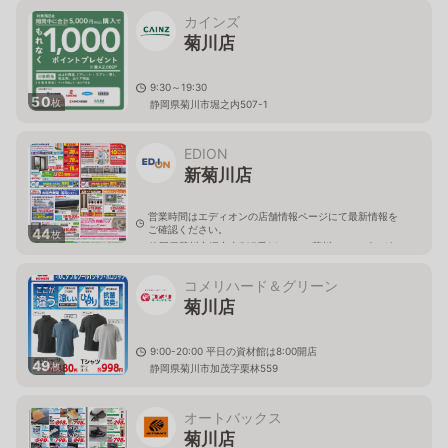
カインズ
菊川店
9:30～19:30
50
枚
静岡県菊川市堀之内507-1
EDION
新菊川店
営業時間はエディオンの店舗情報ページにて最新情報を
ご確認ください。
44
枚
静岡県菊川市堀之内507番1えんてつ菊川ショッピングセ
ンター内
コメリハード＆グリーン
菊川店
9:00-20:00 平日の資材館は8:00開店
49
枚
静岡県菊川市加茂字栗林559
オートバックス
菊川店