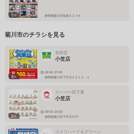
5
枚
静岡県菊川市加茂６２３８
菊川市のチラシを見る
杏林堂
小笠店
09:30-21:00
8
枚
静岡県菊川市下平川５２１０－１
スーパー田子重
小笠店
09:00-24:00
2
枚
静岡県菊川市下平川1277
コメリハード＆グリーン