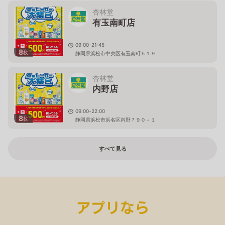
杏林堂
有玉南町店
09:00-21:45
8
枚
静岡県浜松市中央区有玉南町５１９
杏林堂
内野店
09:00-22:00
8
枚
静岡県浜松市浜名区内野７９０－１
すべて見る