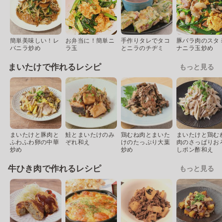
簡単美味しい！レ
お弁当に！簡単ニ
手作りタレでタコ
豚バラ肉のスタ
バニラ炒め
ラ玉
とニラのチヂミ
ナニラ玉炒め
まいたけで作れるレシピ
もっと見る
まいたけと豚肉と
鮭とまいたけのみ
鶏むね肉とまいた
まいたけと鶏む
ふわふわ卵の中華
ぞれ和え
けのたっぷり大葉
肉のさっぱりお
炒め
炒め
しポン酢和え
牛ひき肉で作れるレシピ
もっと見る