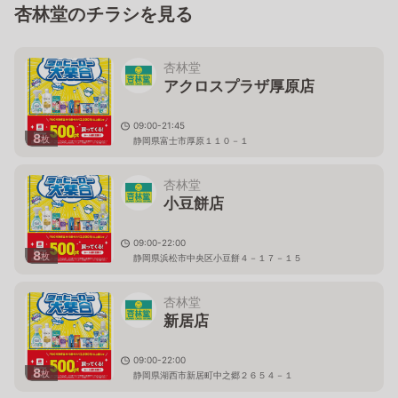
杏林堂のチラシを見る
杏林堂
アクロスプラザ厚原店
09:00-21:45
8
枚
静岡県富士市厚原１１０－１
杏林堂
小豆餅店
09:00-22:00
8
枚
静岡県浜松市中央区小豆餅４－１７－１５
杏林堂
新居店
09:00-22:00
8
枚
静岡県湖西市新居町中之郷２６５４－１