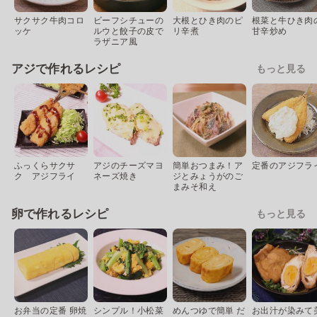
サクサク牛肉コロ
ビーフシチューの
大根とひき肉のピ
根菜と牛ひき肉
ッケ
ルウと餃子の皮で
リ辛煮
甘辛炒め
ラザニア風
アジで作れるレシピ
もっと見る
ふっくらサクサ
アジのチーズマヨ
簡単おつまみ！ア
定番のアジフラ
ク アジフライ
ネーズ焼き
ジとみょうがのご
まみそ和え
卵で作れるレシピ
もっと見る
お弁当の定番 卵焼
シンプル！小松菜
めんつゆで簡単 だ
お出汁が染みて