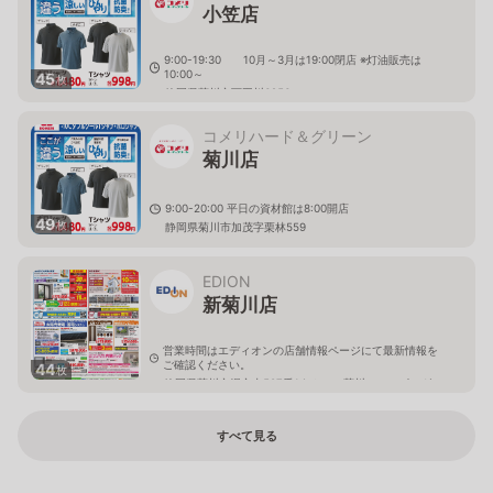
小笠店
9:00-19:30 10月～3月は19:00閉店 ※灯油販売は
10:00～
45
枚
静岡県菊川市下平川6256
コメリハード＆グリーン
菊川店
9:00-20:00 平日の資材館は8:00開店
49
枚
静岡県菊川市加茂字栗林559
EDION
新菊川店
営業時間はエディオンの店舗情報ページにて最新情報を
ご確認ください。
44
枚
静岡県菊川市堀之内507番1えんてつ菊川ショッピングセ
ンター内
すべて見る