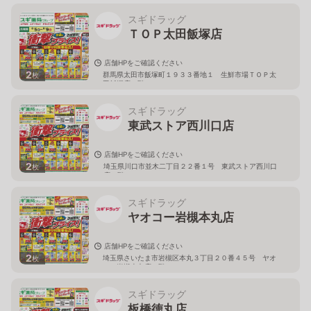
スギドラッグ
ＴＯＰ太田飯塚店
店舗HPをご確認ください
2
群馬県太田市飯塚町１９３３番地１ 生鮮市場ＴＯＰ太
枚
田飯塚店１階
スギドラッグ
東武ストア西川口店
店舗HPをご確認ください
2
埼玉県川口市並木二丁目２２番１号 東武ストア西川口
枚
店２階
スギドラッグ
ヤオコー岩槻本丸店
店舗HPをご確認ください
2
埼玉県さいたま市岩槻区本丸３丁目２０番４５号 ヤオ
枚
コー岩槻本丸店２階
スギドラッグ
板橋徳丸店