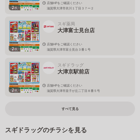
店舗HPをご確認ください
2
枚
滋賀県大津市衣川１丁目３７ー２
スギ薬局
大津富士見台店
店舗HPをご確認ください
2
枚
滋賀県大津市富士見台３番１号
スギドラッグ
大津京駅前店
店舗HPをご確認ください
2
枚
滋賀県大津市皇子が丘二丁目８番５号
すべて見る
スギドラッグのチラシを見る