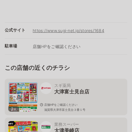
公式サイト
https://www.sugi-net.jp/stores/1684
駐車場
店舗HPをご確認ください
この店舗の近くのチラシ
スギ薬局
大津富士見台店
店舗HPをご確認ください
2
枚
滋賀県大津市富士見台３番１号
業務スーパー
大津美崎店