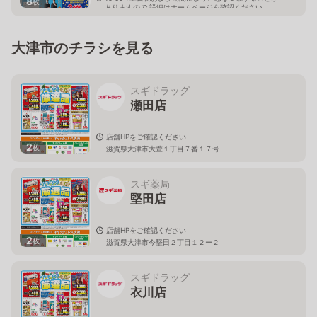
8
枚
ありますので 詳細はホームページを確認ください
滋賀県大津市木下町18番14号
大津市のチラシを見る
スギドラッグ
瀬田店
店舗HPをご確認ください
2
枚
滋賀県大津市大萱１丁目７番１７号
スギ薬局
堅田店
店舗HPをご確認ください
2
枚
滋賀県大津市今堅田２丁目１２ー２
スギドラッグ
衣川店