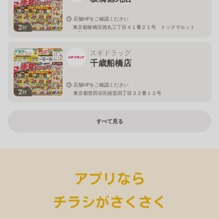
店舗HPをご確認ください
2
東京都板橋区徳丸三丁目４１番２１号 トックマルット
枚
１階
スギドラッグ
千歳船橋店
店舗HPをご確認ください
2
枚
東京都世田谷区経堂四丁目３２番１２号
すべて見る