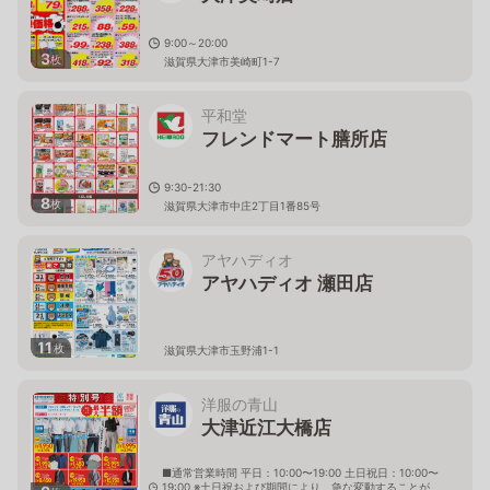
9:00～20:00
3
枚
滋賀県大津市美崎町1-7
平和堂
フレンドマート膳所店
9:30-21:30
8
枚
滋賀県大津市中庄2丁目1番85号
アヤハディオ
アヤハディオ 瀬田店
11
枚
滋賀県大津市玉野浦1-1
洋服の青山
大津近江大橋店
■通常営業時間 平日：10:00〜19:00 土日祝日：10:00〜
19:00 ※土日祝および期間により、急な変動することが