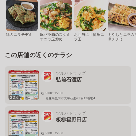
緑のニラチヂミ
豚バラ肉のスタミ
お弁当に！簡単ニ
もやしとニラの
ナニラ玉炒め
ラ玉
単チヂミ
この店舗の近くのチラシ
ツルハドラッグ
弘前石渡店
9:00〜22:00
22
枚
青森県弘前市大字石渡4丁目13番地4
ツルハドラッグ
板柳福野田店
9:00〜22:00