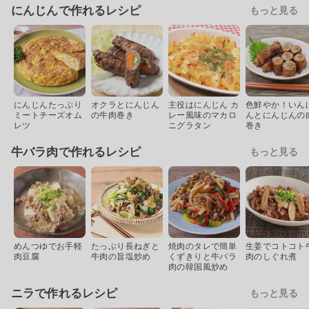
にんじんで作れるレシピ
もっと見る
にんじんたっぷり
オクラとにんじん
主役はにんじん カ
色鮮やか！いん
ミートチーズオム
の牛肉巻き
レー風味のマカロ
んとにんじんの
レツ
ニグラタン
巻き
牛バラ肉で作れるレシピ
もっと見る
めんつゆでお手軽
たっぷり長ねぎと
焼肉のタレで簡単
生姜でコトコト
肉豆腐
牛肉の旨塩炒め
くずきりと牛バラ
肉のしぐれ煮
肉の韓国風炒め
ニラで作れるレシピ
もっと見る