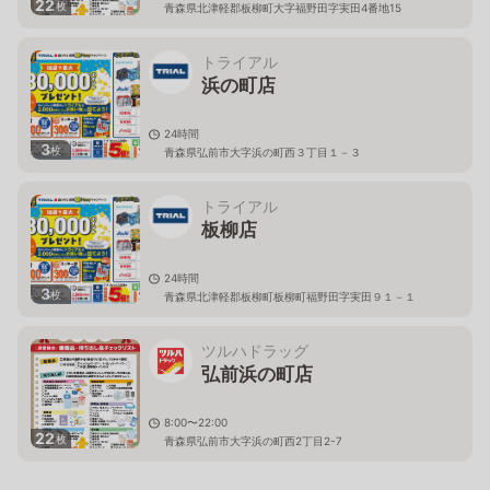
22
枚
青森県北津軽郡板柳町大字福野田字実田4番地15
トライアル
浜の町店
24時間
3
枚
青森県弘前市大字浜の町西３丁目１－３
トライアル
板柳店
24時間
3
枚
青森県北津軽郡板柳町板柳町福野田字実田９１－１
ツルハドラッグ
弘前浜の町店
8:00〜22:00
22
枚
青森県弘前市大字浜の町西2丁目2-7