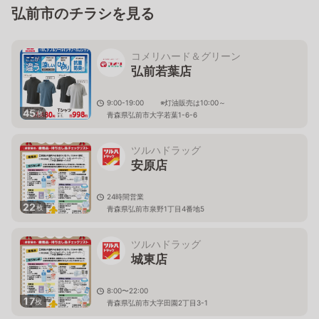
弘前市のチラシを見る
コメリハード＆グリーン
弘前若葉店
9:00-19:00 ※灯油販売は10:00～
45
枚
青森県弘前市大字若葉1-6-6
ツルハドラッグ
安原店
24時間営業
22
枚
青森県弘前市泉野1丁目4番地5
ツルハドラッグ
城東店
8:00〜22:00
17
枚
青森県弘前市大字田園2丁目3-1