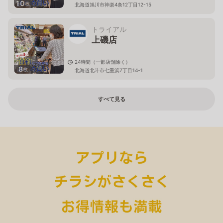
10
枚
北海道旭川市神楽4条12丁目12-15
トライアル
上磯店
24時間（一部店舗除く）
8
枚
北海道北斗市七重浜7丁目14-1
すべて見る