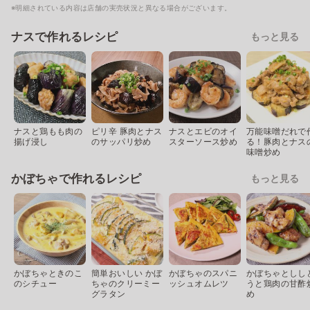
※明細されている内容は店舗の実売状況と異なる場合がございます。
ナスで作れるレシピ
もっと見る
ナスと鶏もも肉の
ピリ辛 豚肉とナス
ナスとエビのオイ
万能味噌だれで
揚げ浸し
のサッパリ炒め
スターソース炒め
る！豚肉とナス
味噌炒め
かぼちゃで作れるレシピ
もっと見る
かぼちゃときのこ
簡単おいしい かぼ
かぼちゃのスパニ
かぼちゃとしし
のシチュー
ちゃのクリーミー
ッシュオムレツ
うと鶏肉の甘酢
グラタン
め