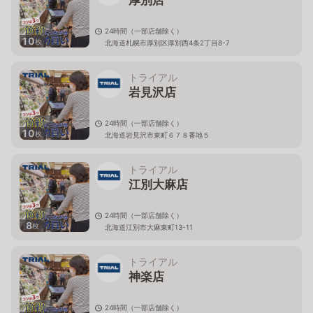
厚別店
24時間（一部店舗除く）
10
枚
北海道札幌市厚別区厚別西4条2丁目8-7
トライアル
岩見沢店
24時間（一部店舗除く）
10
枚
北海道岩見沢市東町６７８番地５
トライアル
江別大麻店
24時間（一部店舗除く）
8
枚
北海道江別市大麻東町13-11
トライアル
神楽店
24時間（一部店舗除く）