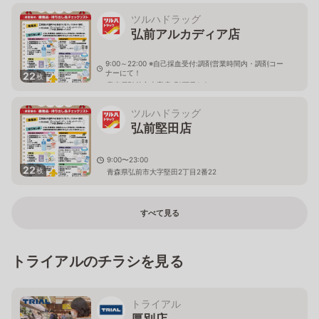
ツルハドラッグ
弘前アルカディア店
9:00～22:00 ※自己採血受付:調剤営業時間内・調剤コー
ナーにて！
22
枚
青森県弘前市大字扇町3丁目1-2
ツルハドラッグ
弘前堅田店
9:00〜23:00
22
枚
青森県弘前市大字堅田2丁目2番22
すべて見る
トライアルのチラシを見る
トライアル