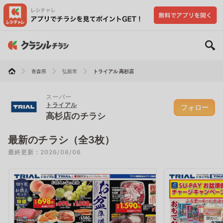
青森県
弘前市
トライアル 高杉店
スーパー
トライアル
フォロー
高杉店のチラシ
最新のチラシ（全3枚）
最終更新：2026/08/06