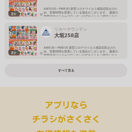
AM10:00～PM9:00 新型コロナウイルス感染症防止のた
め、営業時間を変更している場合がございます。 最新の
2
枚
営業状況はリカーマウンテン公式サイトをご確認くださ
い。
岐阜県大垣市八島町10-1
リカーマウンテン
大垣258店
AM9:30～PM8:00 新型コロナウイルス感染症防止のた
め、営業時間を変更している場合がございます。 最新の
2
枚
営業状況はリカーマウンテン公式サイトをご確認くださ
い。
岐阜県大垣市築捨町5丁目112
すべて見る