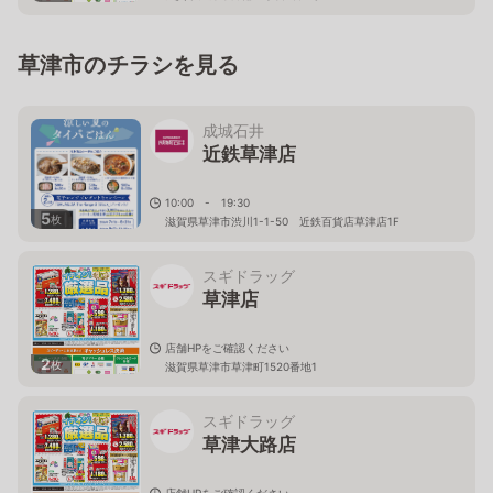
草津市のチラシを見る
成城石井
近鉄草津店
10:00 - 19:30
5
枚
滋賀県草津市渋川1-1-50 近鉄百貨店草津店1F
スギドラッグ
草津店
店舗HPをご確認ください
2
枚
滋賀県草津市草津町1520番地1
スギドラッグ
草津大路店
店舗HPをご確認ください