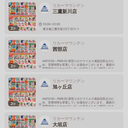
リカーマウンテン
三鷹新川店
10:00~22:00
2
枚
東京都三鷹市新川2丁目11-1
リカーマウンテン
茜部店
AM10:00～PM8:00 新型コロナウイルス感染症防止のた
め、営業時間を変更している場合がございます。 最新の
2
枚
営業状況はリカーマウンテン公式サイトをご確認くださ
い。
岐阜県岐阜市茜部新所4-144-1
リカーマウンテン
旭ヶ丘店
AM10:00～PM8:00 新型コロナウイルス感染症防止のた
め、営業時間を変更している場合がございます。 最新の
2
枚
営業状況はリカーマウンテン公式サイトをご確認くださ
い。
岐阜県多治見市旭ヶ丘10丁目6-23
リカーマウンテン
大垣店