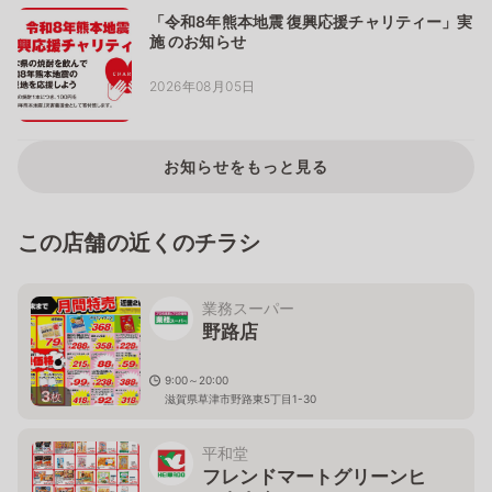
「令和8年熊本地震 復興応援チャリティー」実
施 のお知らせ
2026年08月05日
お知らせをもっと見る
この店舗の近くのチラシ
業務スーパー
野路店
9:00～20:00
3
枚
滋賀県草津市野路東5丁目1-30
平和堂
フレンドマートグリーンヒ