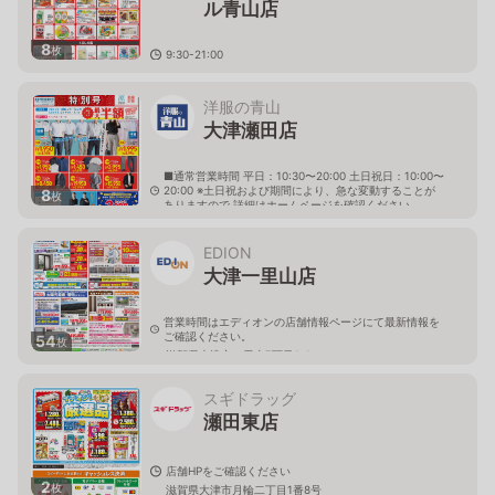
ル青山店
8
枚
9:30-21:00
滋賀県大津市青山5丁目13番35号
洋服の青山
大津瀬田店
■通常営業時間 平日：10:30〜20:00 土日祝日：10:00〜
20:00 ※土日祝および期間により、急な変動することが
8
枚
ありますので 詳細はホームページを確認ください
滋賀県大津市月輪二丁目7番1号
EDION
大津一里山店
営業時間はエディオンの店舗情報ページにて最新情報を
ご確認ください。
54
枚
滋賀県大津市一里山7丁目1-1
スギドラッグ
瀬田東店
店舗HPをご確認ください
2
枚
滋賀県大津市月輪二丁目1番8号