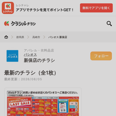
群馬県
高崎市
パシオス 新保店
アパレル・衣料品店
パシオス
フォロー
新保店のチラシ
最新のチラシ（全1枚）
最終更新：2026/08/05