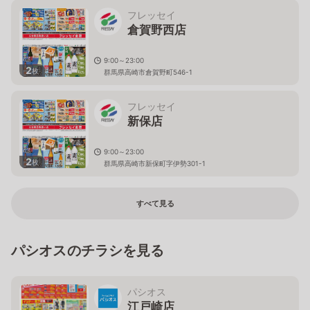
フレッセイ
倉賀野西店
9:00～23:00
2
枚
群馬県高崎市倉賀野町546-1
フレッセイ
新保店
9:00～23:00
2
枚
群馬県高崎市新保町字伊勢301-1
すべて見る
パシオスのチラシを見る
パシオス
江戸崎店