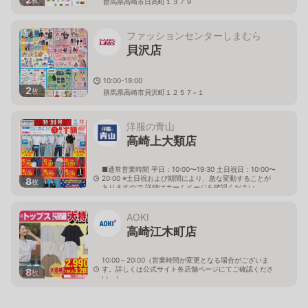
群馬県高崎市日高町１３７９
ファッションセンターしまむら
貝沢店
10:00-19:00
2
枚
群馬県高崎市貝沢町１２５７−１
洋服の青山
高崎上大類店
■通常営業時間 平日：10:00〜19:30 土日祝日：10:00〜
20:00 ※土日祝および期間により、急な変動することが
8
枚
ありますので 詳細はホームページを確認ください
群馬県高崎市上大類町坂サ堰809番地1号
AOKI
高崎江木町店
10:00～20:00（営業時間が変更となる場合がございま
す。詳しくは公式サイト各店舗ページにてご確認くださ
8
枚
い。）
群馬県高崎市江木町1549