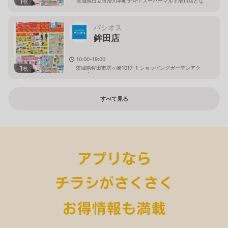
1
茨城県日立市滑川本町5-4-1 スーパーマルト滑川店とな
枚
り
パシオス
鉾田店
10:00-19:00
1
茨城県鉾田市塔ヶ崎1017-1 ショッピングガーデンアク
枚
ロス内
すべて見る