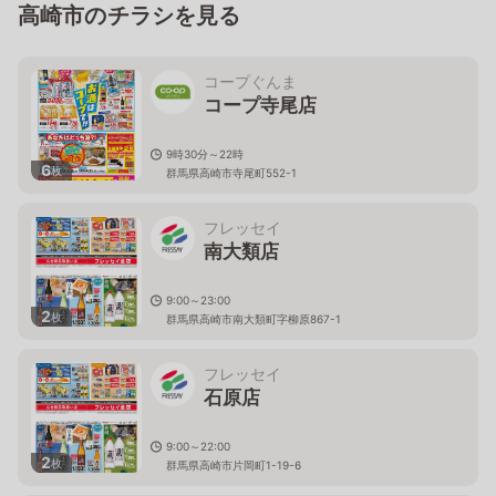
高崎市のチラシを見る
コープぐんま
コープ寺尾店
9時30分～22時
6
枚
群馬県高崎市寺尾町552-1
フレッセイ
南大類店
9:00～23:00
2
枚
群馬県高崎市南大類町字柳原867-1
フレッセイ
石原店
9:00～22:00
2
枚
群馬県高崎市片岡町1-19-6