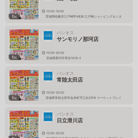
10:00-19:00
1
茨城県稲敷市江戸崎甲4836 江戸崎ショッピングセンタ
枚
ー（パンプ）内
パシオス
サンモリノ那珂店
10:00-20:00
1
枚
茨城県那珂市菅谷1618-2
パシオス
常陸太田店
10:00-20:00
1
茨城県常陸太田市金井町字江向2918 マーケットプレイ
枚
ス フェスタ内
パシオス
日立滑川店
10:00-20:00