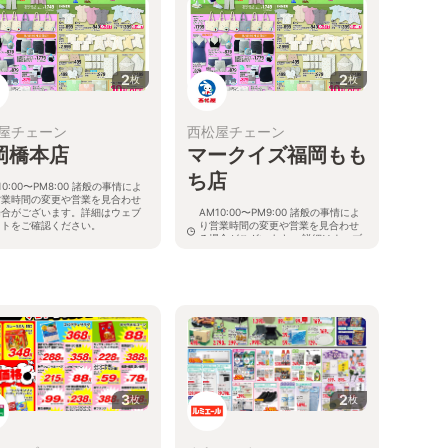
2
2
枚
枚
屋チェーン
西松屋チェーン
岡橋本店
マークイズ福岡もも
ち店
10:00〜PM8:00 諸般の事情によ
営業時間の変更や営業を見合わせ
場合がございます。詳細はウェブ
AM10:00〜PM9:00 諸般の事情によ
イトをご確認ください。
り営業時間の変更や営業を見合わせ
る場合がございます。 詳細はウェブ
県福岡市西区橋本一丁目10番72
サイトをご確認ください。
ﾐｽﾀｰﾏｯｸｽ橋本SC2階
福岡県福岡市中央区地行浜二丁目２
る
番１号
3
2
枚
枚