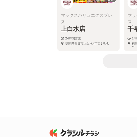
マックスバリュエクスプレ
マッ
ス
ス
上白水店
千
24時間営業
2
福岡県春日市上白水4丁目5番地
福
号