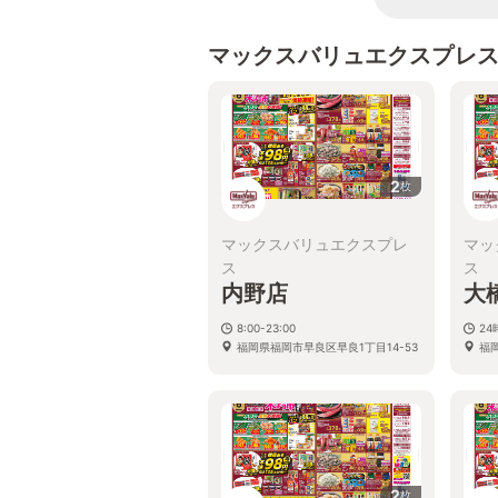
マックスバリュエクスプレ
2
枚
マックスバリュエクスプレ
マッ
ス
ス
内野店
大
8:00-23:00
2
福岡県福岡市早良区早良1丁目14-53
福岡
2
枚