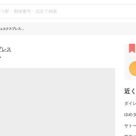
エクスプレス...
プレス
シ
近
ダイレ
ゆめタ
サトー