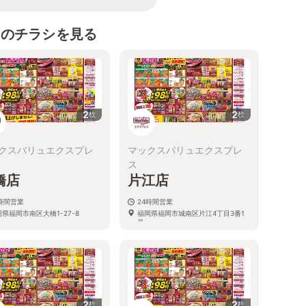
スのチラシを見る
2
2
枚
枚
クスバリュエクスプレ
マックスバリュエクスプレ
ス
橋店
片江店
4時間営業
24時間営業
県福岡市南区大橋1-27-8
福岡県福岡市城南区片江4丁目3番1
号
2
2
枚
枚