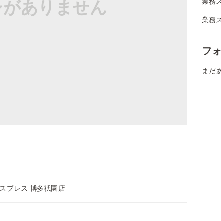
シがありません
業務
業務
フ
まだ
スプレス 博多祇園店