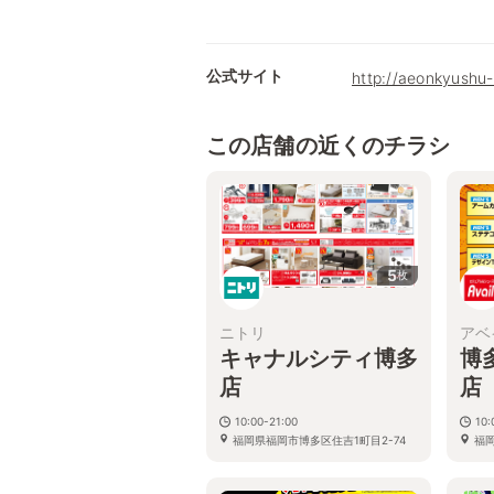
公式サイト
http://aeonkyushu-
この店舗の近くのチラシ
5
枚
ニトリ
アベ
キャナルシティ博多
博
店
店
10:00-21:00
10
福岡県福岡市博多区住吉1町目2-74
福
キャナルシティ博多サウスビル 4階
－