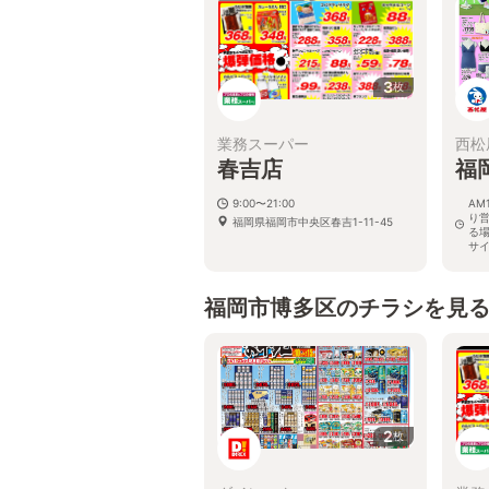
3
枚
業務スーパー
西松
春吉店
福
9:00〜21:00
AM
り
福岡県福岡市中央区春吉1-11-45
る
サ
福岡
号 
福岡市博多区のチラシを見
2
枚