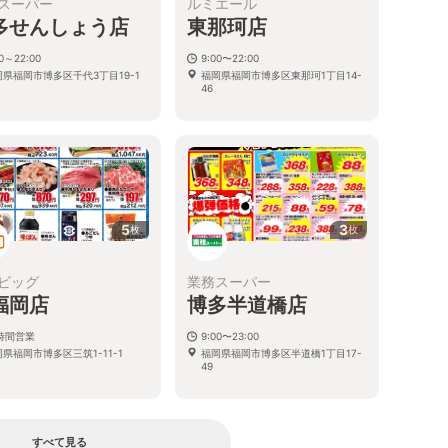
スーパー
ルミエール
多せんしょう店
東那珂店
00～22:00
9:00〜22:00
岡県福岡市博多区千代3丁目19-1
福岡県福岡市博多区東那珂1丁目14-
46
5
3
枚
枚
ビッグ
業務スーパー
福岡店
博多半道橋店
4時間営業
9:00〜23:00
県福岡市博多区三筑1-11-1
福岡県福岡市博多区半道橋1丁目17-
49
すべて見る