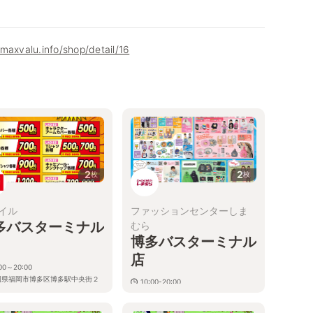
maxvalu.info/shop/detail/16
2
2
枚
枚
イル
ファッションセンターしま
多バスターミナル
むら
博多バスターミナル
店
:00～20:00
岡県福岡市博多区博多駅中央街２
10:00-20:00
１
福岡県福岡市博多区博多駅中央街２
−１