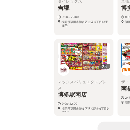
ダイレックス
業務
吉塚
博
9:00～22:00
9:
福岡県福岡市博多区吉塚 5丁目13番
福
15号
2
枚
マックスバリュエクスプレ
ザ・
南
ス
博多駅南店
2
福岡
9:00-22:00
福岡県福岡市博多区博多駅南6丁目9
番7号