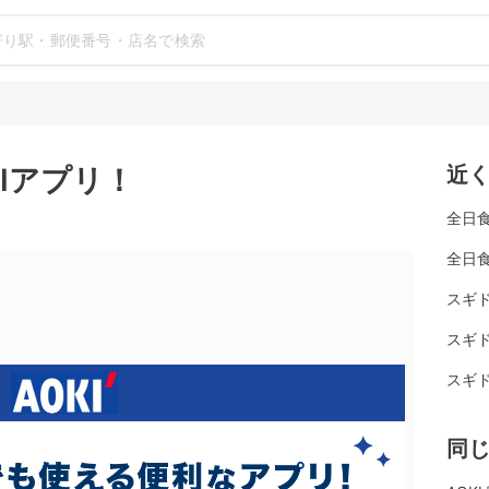
Iアプリ！
近
全日
全日
スギ
スギド
スギド
同