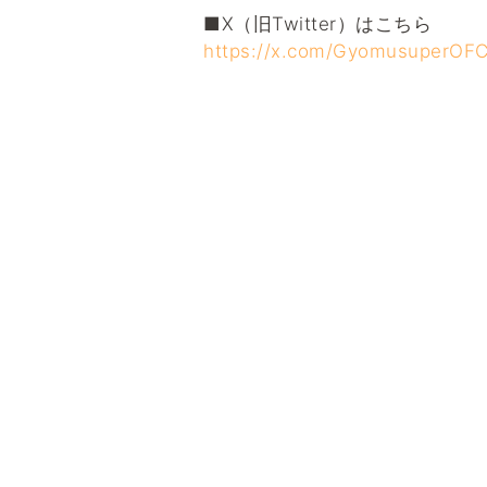
■X（旧Twitter）はこちら
https://x.com/GyomusuperOF