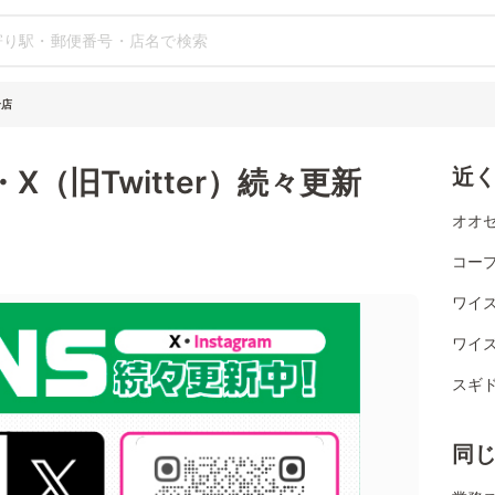
岩店
m・X（旧Twitter）続々更新
近
オオゼ
コー
ワイ
ワイ
スギ
同