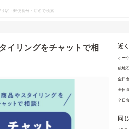
タイリングをチャットで相
近
オーケ
成城石
全日
全日
全日食
同