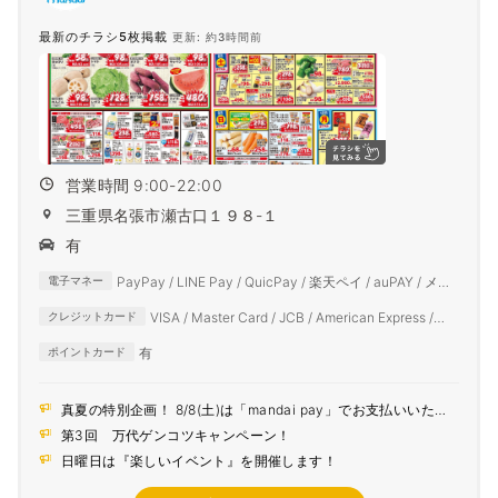
最新のチラシ5枚掲載
更新: 約3時間前
営業時間 9:00-22:00
三重県名張市瀬古口１９８-１
有
PayPay / LINE Pay / QuicPay / 楽天ペイ / auPAY / メル
電子マネー
ペイ / d払い
VISA / Master Card / JCB / American Express /
クレジットカード
Diners Club
有
ポイントカード
真夏の特別企画！ 8/8(土)は「mandai pay」でお支払いいただ
くとポイント5倍！
第3回 万代ゲンコツキャンペーン！
日曜日は『楽しいイベント』を開催します！