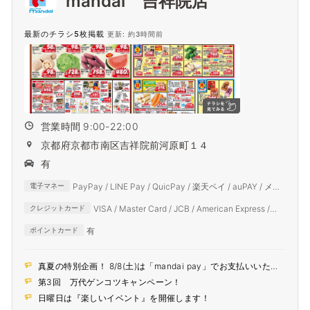
mandai 吉祥院店
最新のチラシ5枚掲載
更新: 約3時間前
営業時間 9:00-22:00
京都府京都市南区吉祥院前河原町１４
有
PayPay / LINE Pay / QuicPay / 楽天ペイ / auPAY / メル
電子マネー
ペイ / d払い
VISA / Master Card / JCB / American Express /
クレジットカード
Diners Club
有
ポイントカード
真夏の特別企画！ 8/8(土)は「mandai pay」でお支払いいただ
くとポイント5倍！
第3回 万代ゲンコツキャンペーン！
日曜日は『楽しいイベント』を開催します！