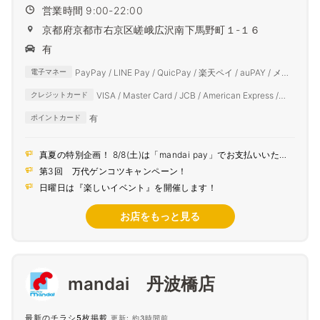
営業時間 9:00-22:00
京都府京都市右京区嵯峨広沢南下馬野町１-１６
有
PayPay / LINE Pay / QuicPay / 楽天ペイ / auPAY / メル
電子マネー
ペイ / d払い
VISA / Master Card / JCB / American Express /
クレジットカード
Diners Club
有
ポイントカード
真夏の特別企画！ 8/8(土)は「mandai pay」でお支払いいただ
くとポイント5倍！
第3回 万代ゲンコツキャンペーン！
日曜日は『楽しいイベント』を開催します！
お店をもっと見る
mandai 丹波橋店
最新のチラシ5枚掲載
更新: 約3時間前