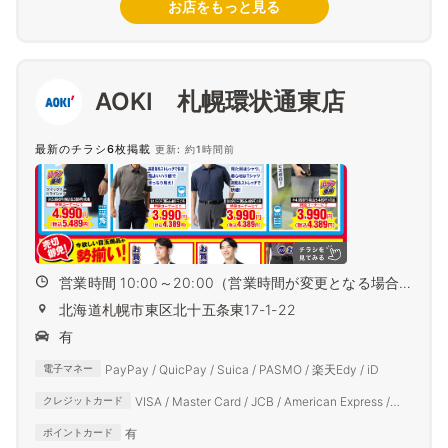
お店をもっと見る
AOKI 札幌環状通東店
最新のチラシ6枚掲載
更新: 約1時間前
営業時間 10:00～20:00（営業時間が変更となる場合
がござ...
北海道札幌市東区北十五条東17-1-22
有
PayPay / QuicPay / Suica / PASMO / 楽天Edy / iD
電子マネー
VISA / Master Card / JCB / American Express /
クレジットカード
Diners Club
有
ポイントカード