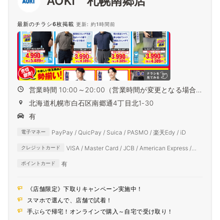
AOKI 札幌南郷店
最新のチラシ6枚掲載
更新: 約1時間前
営業時間 10:00～20:00（営業時間が変更となる場合
がござ...
北海道札幌市白石区南郷通4丁目北1-30
有
PayPay / QuicPay / Suica / PASMO / 楽天Edy / iD
電子マネー
VISA / Master Card / JCB / American Express /
クレジットカード
Diners Club
有
ポイントカード
《店舗限定》下取りキャンペーン実施中！
スマホで選んで、店舗で試着！
手ぶらで帰宅！オンラインで購入～自宅で受け取り！