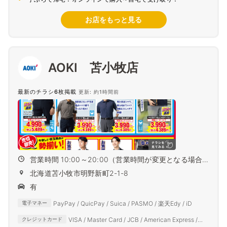
お店をもっと見る
AOKI 苫小牧店
最新のチラシ6枚掲載
更新: 約1時間前
営業時間 10:00～20:00（営業時間が変更となる場合
がござ...
北海道苫小牧市明野新町2-1-8
有
PayPay / QuicPay / Suica / PASMO / 楽天Edy / iD
電子マネー
VISA / Master Card / JCB / American Express /
クレジットカード