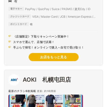
有
PayPay / QuicPay / Suica / PASMO / 楽天Edy / iD
電子マネー
VISA / Master Card / JCB / American Express /
クレジットカード
Diners Club
有
ポイントカード
《店舗限定》下取りキャンペーン実施中！
スマホで選んで、店舗で試着！
手ぶらで帰宅！オンラインで購入～自宅で受け取り！
お店をもっと見る
AOKI 札幌屯田店
最新のチラシ6枚掲載
更新: 約1時間前