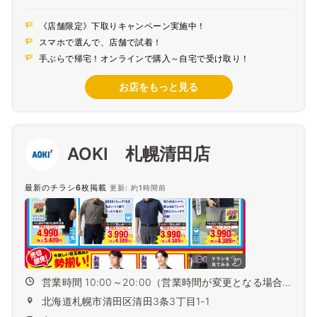
《店舗限定》下取りキャンペーン実施中！
スマホで選んで、店舗で試着！
手ぶらで帰宅！オンラインで購入～自宅で受け取り！
お店をもっと見る
AOKI 札幌清田店
最新のチラシ6枚掲載
更新: 約1時間前
営業時間 10:00～20:00（営業時間が変更となる場合
がござ...
北海道札幌市清田区清田3条3丁目1-1