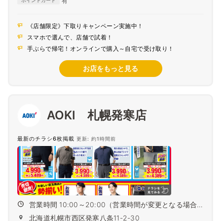
有
ポイントカード
《店舗限定》下取りキャンペーン実施中！
スマホで選んで、店舗で試着！
手ぶらで帰宅！オンラインで購入～自宅で受け取り！
お店をもっと見る
AOKI 札幌発寒店
最新のチラシ6枚掲載
更新: 約1時間前
営業時間 10:00～20:00（営業時間が変更となる場合
がござ...
北海道札幌市西区発寒八条11-2-30