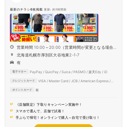
最新のチラシ6枚掲載
更新: 約1時間前
営業時間 10:00～20:00（営業時間が変更となる場合
がござ...
北海道札幌市厚別区大谷地東2-1-7
有
PayPay / QuicPay / Suica / PASMO / 楽天Edy / iD
電子マネー
VISA / Master Card / JCB / American Express /
クレジットカード
Diners Club
有
ポイントカード
《店舗限定》下取りキャンペーン実施中！
スマホで選んで、店舗で試着！
手ぶらで帰宅！オンラインで購入～自宅で受け取り！