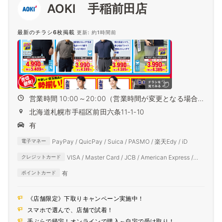
AOKI 手稲前田店
最新のチラシ6枚掲載
更新: 約1時間前
営業時間 10:00～20:00（営業時間が変更となる場合
がござ...
北海道札幌市手稲区前田六条11-1-10
有
PayPay / QuicPay / Suica / PASMO / 楽天Edy / iD
電子マネー
VISA / Master Card / JCB / American Express /
クレジットカード
Diners Club
有
ポイントカード
《店舗限定》下取りキャンペーン実施中！
スマホで選んで、店舗で試着！
手ぶらで帰宅！オンラインで購入～自宅で受け取り！