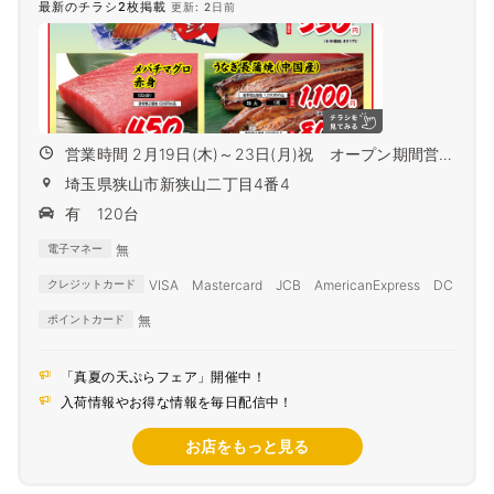
最新のチラシ2枚掲載
更新: 2日前
営業時間 2月19日(木)～23日(月)祝 オープン期間営業
時間...
埼玉県狭山市新狭⼭⼆丁⽬4番4
有 120台
無
電子マネー
VISA Mastercard JCB AmericanExpress DC
クレジットカード
無
ポイントカード
「真夏の天ぷらフェア」開催中！
入荷情報やお得な情報を毎日配信中！
お店をもっと見る