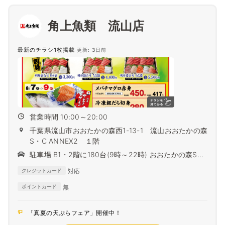
角上魚類 流山店
最新のチラシ1枚掲載
更新: 3日前
営業時間 10:00～20:00
千葉県流山市おおたかの森西1-13-1 流山おおたかの森
S・C ANNEX2 １階
駐車場 B1・2階に180台(9時～22時) おおたかの森S・
C 合計で2,280台
対応
クレジットカード
無
ポイントカード
「真夏の天ぷらフェア」開催中！