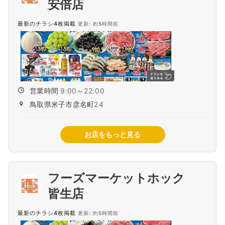
安倍店
最新のチラシ4枚掲載
更新: 約5時間前
営業時間 9:00～22:00
鳥取県米子市彦名町24
お店をもっと見る
フーズマーケットホック
皆生店
最新のチラシ4枚掲載
更新: 約5時間前