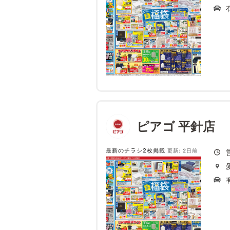
ピアゴ 平針店
最新のチラシ2枚掲載
更新: 2日前