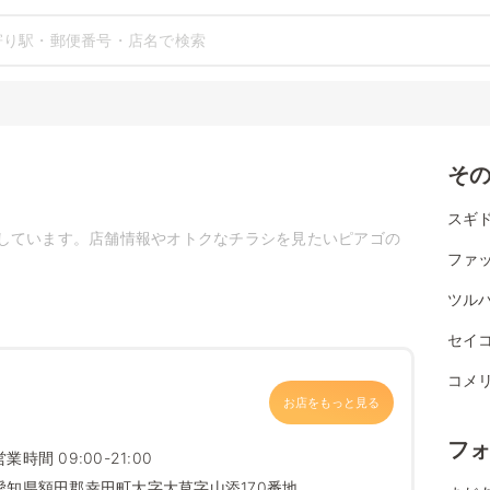
そ
スギ
しています。店舗情報やオトクなチラシを見たいピアゴの
ファ
ツル
セイ
コメ
お店をもっと見る
フ
営業時間 09:00-21:00
愛知県額田郡幸田町大字大草字山添170番地