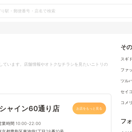
そ
スギ
しています。店舗情報やオトクなチラシを見たいニトリの
ファ
ツル
セイ
コメ
シャイン60通り店
お店をもっと見る
フ
営業時間 10:00-22:00
東京都豊島区東池袋1丁目28番10号