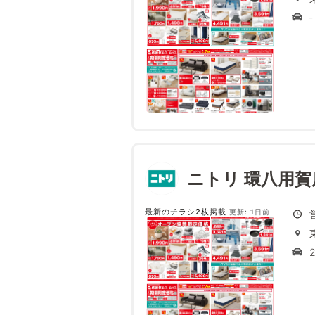
‐
ニトリ 環八用賀
最新のチラシ2枚掲載
更新: 1日前