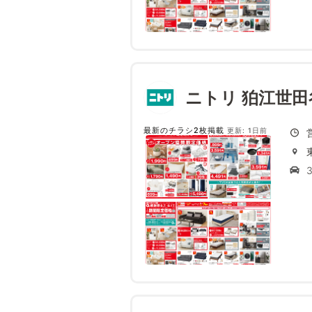
ニトリ 狛江世
最新のチラシ2枚掲載
更新: 1日前