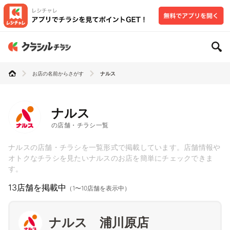
お店の名前からさがす
ナルス
ナルス
の店舗・チラシ一覧
ナルスの店舗・チラシを一覧形式で掲載しています。店舗情報や
オトクなチラシを見たいナルスのお店を簡単にチェックできま
す。
13店舗を掲載中
（1〜10店舗を表示中）
ナルス 浦川原店