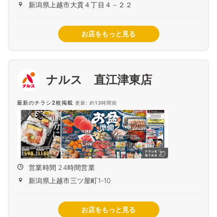
新潟県上越市大貫４丁目４－２２
お店をもっと見る
ナルス 直江津東店
最新のチラシ2枚掲載
更新: 約13時間前
営業時間 24時間営業
新潟県上越市三ツ屋町1-10
お店をもっと見る