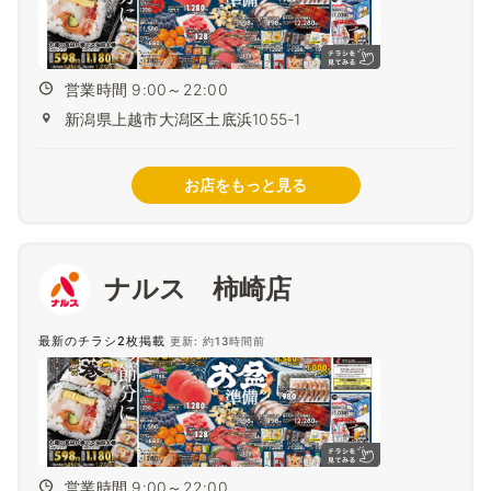
営業時間 9:00～22:00
新潟県上越市大潟区土底浜1055-1
お店をもっと見る
ナルス 柿崎店
最新のチラシ2枚掲載
更新: 約13時間前
営業時間 9:00～22:00