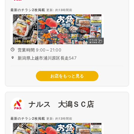
最新のチラシ2枚掲載
更新: 約13時間前
営業時間 9:00～21:00
新潟県上越市浦川原区長走547
お店をもっと見る
ナルス 大潟ＳＣ店
最新のチラシ2枚掲載
更新: 約13時間前