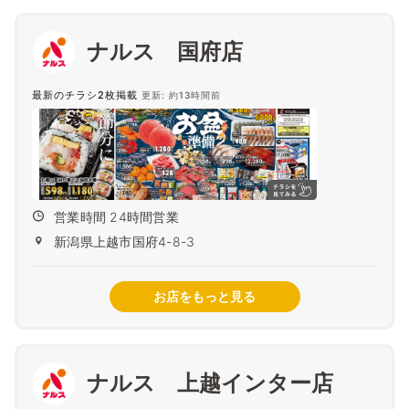
ナルス 国府店
最新のチラシ2枚掲載
更新: 約13時間前
営業時間 24時間営業
新潟県上越市国府4-8-3
お店をもっと見る
ナルス 上越インター店