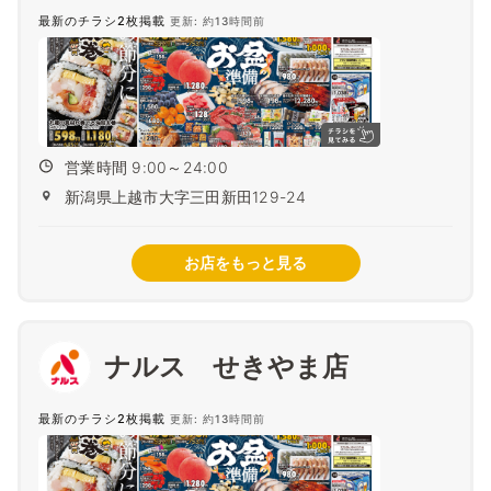
最新のチラシ2枚掲載
更新: 約13時間前
営業時間 9:00～24:00
新潟県上越市大字三田新田129-24
お店をもっと見る
ナルス せきやま店
最新のチラシ2枚掲載
更新: 約13時間前