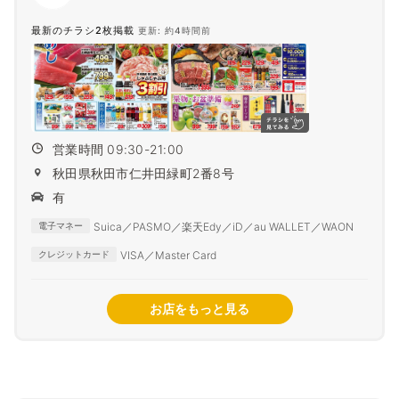
最新のチラシ2枚掲載
更新: 約4時間前
営業時間 09:30-21:00
秋田県秋田市仁井田緑町2番8号
有
Suica／PASMO／楽天Edy／iD／au WALLET／WAON
電子マネー
VISA／Master Card
クレジットカード
お店をもっと見る