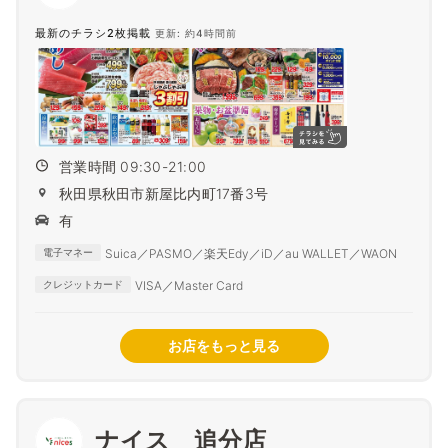
最新のチラシ2枚掲載
更新: 約4時間前
営業時間 09:30-21:00
秋田県秋田市新屋比内町17番3号
有
Suica／PASMO／楽天Edy／iD／au WALLET／WAON
電子マネー
VISA／Master Card
クレジットカード
お店をもっと見る
ナイス 追分店