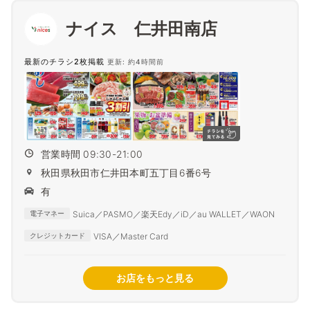
ナイス 仁井田南店
最新のチラシ2枚掲載
更新: 約4時間前
営業時間 09:30-21:00
秋田県秋田市仁井田本町五丁目6番6号
有
Suica／PASMO／楽天Edy／iD／au WALLET／WAON
電子マネー
VISA／Master Card
クレジットカード
お店をもっと見る