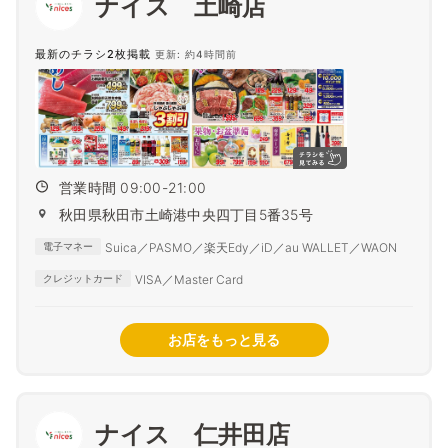
ナイス 土崎店
最新のチラシ2枚掲載
更新: 約4時間前
営業時間 09:00-21:00
秋田県秋田市土崎港中央四丁目5番35号
Suica／PASMO／楽天Edy／iD／au WALLET／WAON
電子マネー
VISA／Master Card
クレジットカード
お店をもっと見る
ナイス 仁井田店