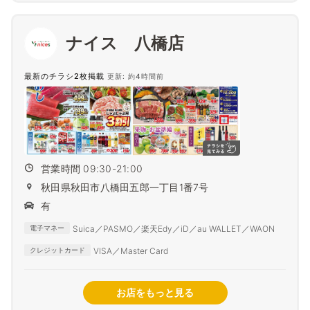
ナイス 八橋店
最新のチラシ2枚掲載
更新: 約4時間前
営業時間 09:30-21:00
秋田県秋田市八橋田五郎一丁目1番7号
有
Suica／PASMO／楽天Edy／iD／au WALLET／WAON
電子マネー
VISA／Master Card
クレジットカード
お店をもっと見る