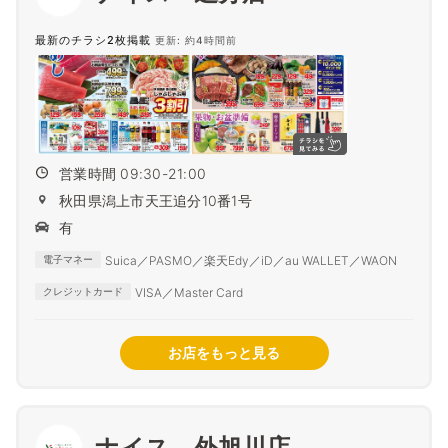
最新のチラシ2枚掲載
更新: 約4時間前
営業時間 09:30-21:00
秋田県潟上市天王追分10番1号
有
Suica／PASMO／楽天Edy／iD／au WALLET／WAON
電子マネー
VISA／Master Card
クレジットカード
お店をもっと見る
ナイス 外旭川店