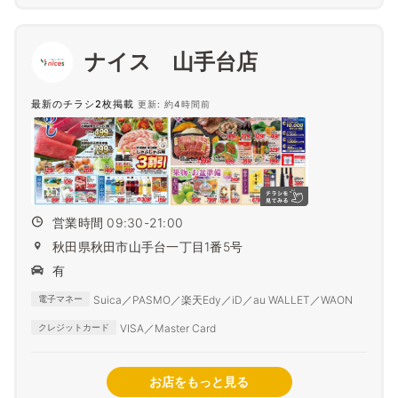
ナイス 山手台店
最新のチラシ2枚掲載
更新: 約4時間前
営業時間 09:30-21:00
秋田県秋田市山手台一丁目1番5号
有
Suica／PASMO／楽天Edy／iD／au WALLET／WAON
電子マネー
VISA／Master Card
クレジットカード
お店をもっと見る