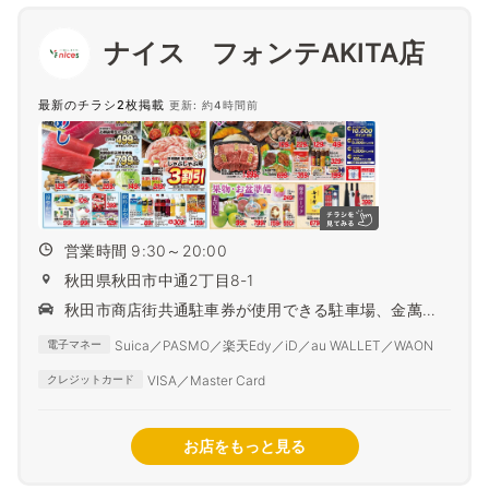
ナイス フォンテAKITA店
最新のチラシ2枚掲載
更新: 約4時間前
営業時間 9:30～20:00
秋田県秋田市中通2丁目8-1
秋田市商店街共通駐車券が使用できる駐車場、金萬駐
車場をご利用いただけます。
Suica／PASMO／楽天Edy／iD／au WALLET／WAON
電子マネー
VISA／Master Card
クレジットカード
お店をもっと見る