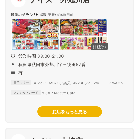
最新のチラシ2枚掲載
更新: 約4時間前
営業時間 09:30-21:00
秋田県秋田市外旭川字三後田67番
有
Suica／PASMO／楽天Edy／iD／au WALLET／WAON
電子マネー
VISA／Master Card
クレジットカード
お店をもっと見る