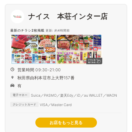
ナイス 本荘インター店
最新のチラシ2枚掲載
更新: 約4時間前
営業時間 09:30-21:00
秋田県由利本荘市上大野157番
有
Suica／PASMO／楽天Edy／iD／au WALLET／WAON
電子マネー
VISA／Master Card
クレジットカード
お店をもっと見る