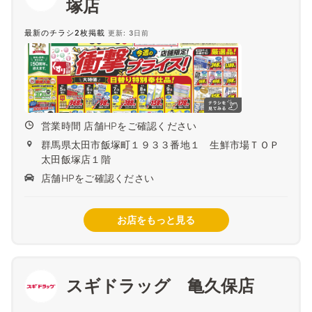
塚店
最新のチラシ2枚掲載
更新: 3日前
営業時間 店舗HPをご確認ください
群馬県太田市飯塚町１９３３番地１ 生鮮市場ＴＯＰ
太田飯塚店１階
店舗HPをご確認ください
お店をもっと見る
スギドラッグ 亀久保店