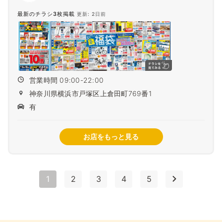
最新のチラシ3枚掲載
更新: 2日前
営業時間 09:00-22:00
神奈川県横浜市戸塚区上倉田町769番1
有
お店をもっと見る
1
2
3
4
5