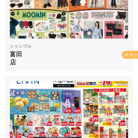
シャンブル
富田
チラシ
店