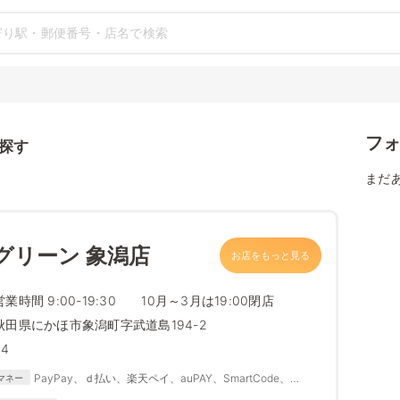
フ
探す
まだ
グリーン 象潟店
お店をもっと見る
営業時間 9:00-19:30 10月～3月は19:00閉店
秋田県にかほ市象潟町字武道島194-2
34
PayPay、ｄ払い、楽天ペイ、auPAY、SmartCode、
マネー
FamiPay、銀行Pay、ゆうちょPay、メルペイ