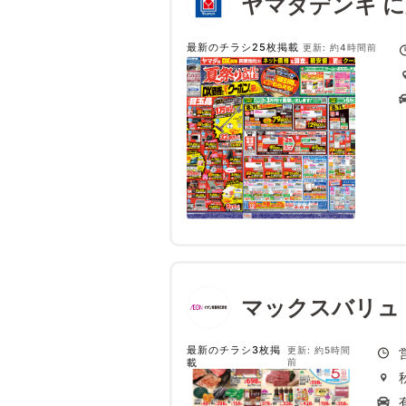
ヤマダデンキ 
最新のチラシ25枚掲載
更新: 約4時間前
マックスバリュ
最新のチラシ3枚掲
更新: 約5時間
載
前