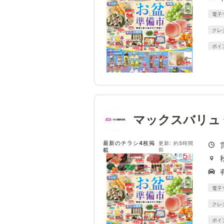
電子
クレ
ポイ
マックスバリュ
最新のチラシ4枚掲
更新: 約5時間
載
前
電子
クレ
ポイ