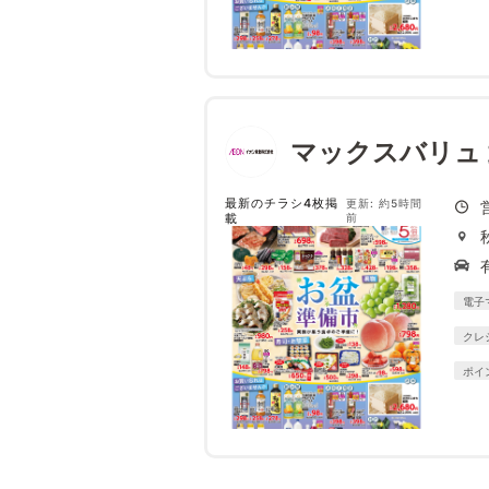
マックスバリュ
最新のチラシ4枚掲
更新: 約5時間
載
前
電子
クレ
ポイ