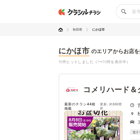
秋田県
にかほ市
にかほ市
のエリアからお店を
10件ヒットしました（1〜10件を表示中）
コメリハード＆
最新のチラシ44枚
更新: 約5時間
掲載
前
電子