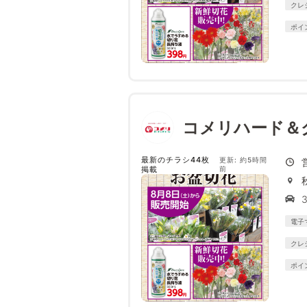
クレ
ポイ
コメリハード＆
最新のチラシ44枚
更新: 約5時間
掲載
前
電子
クレ
ポイ