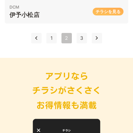
DCM
チラシを見る
伊予小松店
1
2
3