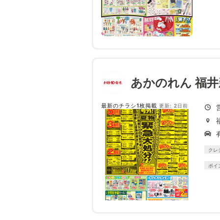
あかのれん 福
最新のチラシ1枚掲載
更新: 2日前
クレ
ポイ