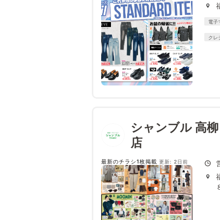
電子
クレ
シャンブル 高柳
最新のチラシ1枚掲載
更新: 2日前