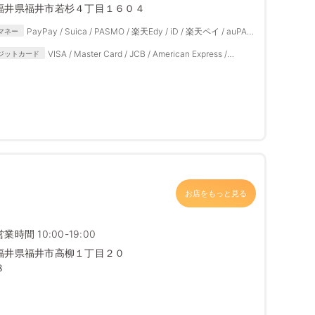
福井県福井市若杉４丁目１６０４
PayPay / Suica / PASMO / 楽天Edy / iD / 楽天ペイ / auPAY
マネー
/ d払い
VISA / Master Card / JCB / American Express /
ジットカード
Diners Club
お店をもっと見る
店
営業時間 10:00-19:00
福井県福井市高柳１丁目２０
８