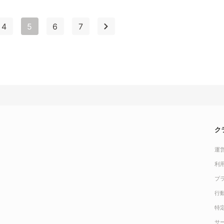
4
5
6
7
ク
運
利
プ
行
特
サ