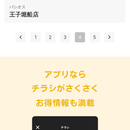
パシオス
王子堀船店
1
2
3
4
5