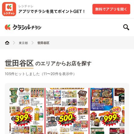
東京都
世田谷区
世田谷区
のエリアからお店を探す
105件ヒットしました（11〜20件を表示中）