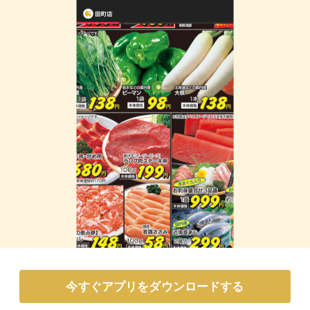
今すぐアプリをダウンロードする