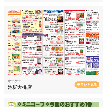
オーケー
チラシを見る
池尻大橋店