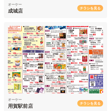
オーケー
チラシを見る
成城店
オーケー
チラシを見る
用賀駅前店