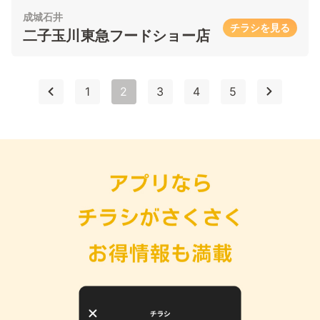
成城石井
チラシを見る
二子玉川東急フードショー店
1
2
3
4
5