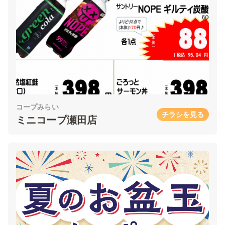
コープみらい
チラシを見る
ミニコープ瀬田店