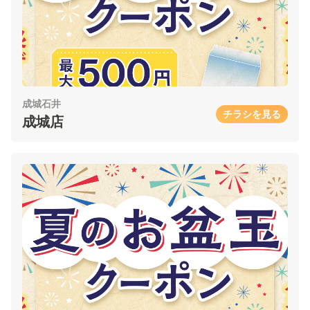
成城石井
チラシを見る
成城店